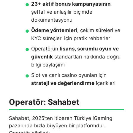
23+ aktif bonus kampanyasının
şeffaf ve anlaşılır biçimde
dokümantasyonu
Ödeme yöntemleri
, çekim süreleri ve
KYC süreçleri için pratik rehberler
Operatörün
lisans, sorumlu oyun ve
güvenlik
standartları hakkında doğru
bilgi paylaşımı
Slot ve canlı casino oyunları için
strateji ve değerlendirme
içerikleri
Operatör: Sahabet
Sahabet, 2025’ten itibaren Türkiye iGaming
pazarında hızla büyüyen bir platformdur.