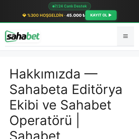
İçeriğe
7/24 Canlı Destek
atla
💎 %300 HOŞGELDİN ·
45.000 ₺
KAYIT OL ►
Men
Hakkımızda —
Sahabeta Editörya
Ekibi ve Sahabet
Operatörü |
Sahabet