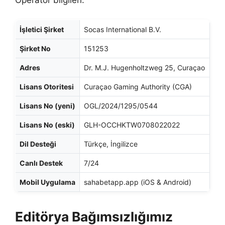
Operatör bilgileri:
İşletici Şirket
Socas International B.V.
Şirket No
151253
Adres
Dr. M.J. Hugenholtzweg 25, Curaçao
Lisans Otoritesi
Curaçao Gaming Authority (CGA)
Lisans No (yeni)
OGL/2024/1295/0544
Lisans No (eski)
GLH-OCCHKTW0708022022
Dil Desteği
Türkçe, İngilizce
Canlı Destek
7/24
Mobil Uygulama
sahabetapp.app (iOS & Android)
Editörya Bağımsızlığımız