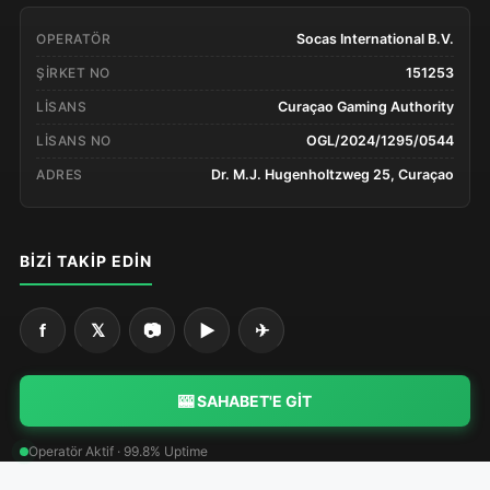
OPERATÖR
Socas International B.V.
ŞIRKET NO
151253
LISANS
Curaçao Gaming Authority
LISANS NO
OGL/2024/1295/0544
ADRES
Dr. M.J. Hugenholtzweg 25, Curaçao
BIZI TAKIP EDIN
f
𝕏
📷
▶
✈
🎰 SAHABET'E GIT
Operatör Aktif · 99.8% Uptime