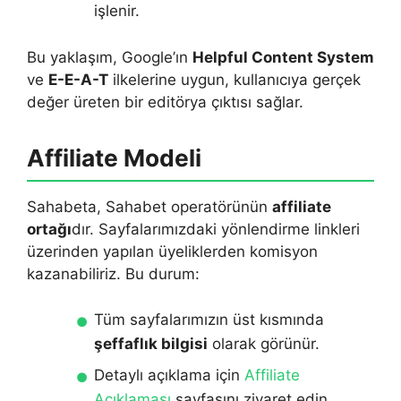
işlenir.
Bu yaklaşım, Google’ın
Helpful Content System
ve
E-E-A-T
ilkelerine uygun, kullanıcıya gerçek
değer üreten bir editörya çıktısı sağlar.
Affiliate Modeli
Sahabeta, Sahabet operatörünün
affiliate
ortağı
dır. Sayfalarımızdaki yönlendirme linkleri
üzerinden yapılan üyeliklerden komisyon
kazanabiliriz. Bu durum:
Tüm sayfalarımızın üst kısmında
şeffaflık bilgisi
olarak görünür.
Detaylı açıklama için
Affiliate
Açıklaması
sayfasını ziyaret edin.