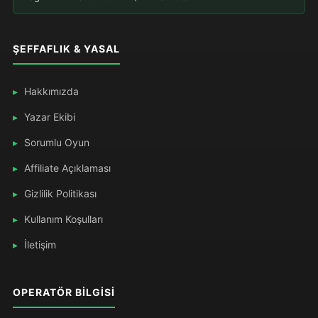
ŞEFFAFLIK & YASAL
Hakkımızda
Yazar Ekibi
Sorumlu Oyun
Affiliate Açıklaması
Gizlilik Politikası
Kullanım Koşulları
İletişim
OPERATÖR BILGISI