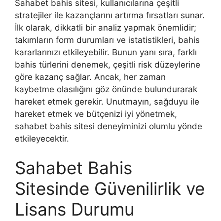
Sahabet bahis sitesi, kullanıcılarına çeşitli
stratejiler ile kazançlarını artırma fırsatları sunar.
İlk olarak, dikkatli bir analiz yapmak önemlidir;
takımların form durumları ve istatistikleri, bahis
kararlarınızı etkileyebilir. Bunun yanı sıra, farklı
bahis türlerini denemek, çeşitli risk düzeylerine
göre kazanç sağlar. Ancak, her zaman
kaybetme olasılığını göz önünde bulundurarak
hareket etmek gerekir. Unutmayın, sağduyu ile
hareket etmek ve bütçenizi iyi yönetmek,
sahabet bahis sitesi deneyiminizi olumlu yönde
etkileyecektir.
Sahabet Bahis
Sitesinde Güvenilirlik ve
Lisans Durumu