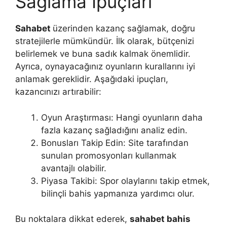
Sağlama İpuçları
Sahabet
üzerinden kazanç sağlamak, doğru
stratejilerle mümkündür. İlk olarak, bütçenizi
belirlemek ve buna sadık kalmak önemlidir.
Ayrıca, oynayacağınız oyunların kurallarını iyi
anlamak gereklidir. Aşağıdaki ipuçları,
kazancınızı artırabilir:
Oyun Araştırması: Hangi oyunların daha
fazla kazanç sağladığını analiz edin.
Bonusları Takip Edin: Site tarafından
sunulan promosyonları kullanmak
avantajlı olabilir.
Piyasa Takibi: Spor olaylarını takip etmek,
bilinçli bahis yapmanıza yardımcı olur.
Bu noktalara dikkat ederek,
sahabet bahis