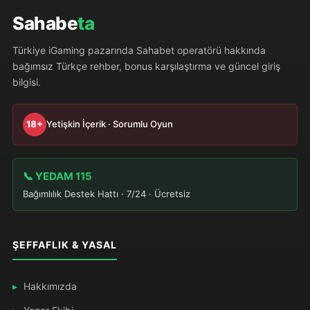
Sahabe
ta
Türkiye iGaming pazarında Sahabet operatörü hakkında
bağımsız Türkçe rehber, bonus karşılaştırma ve güncel giriş
bilgisi.
18+
Yetişkin İçerik · Sorumlu Oyun
📞 YEDAM 115
Bağımlılık Destek Hattı · 7/24 · Ücretsiz
ŞEFFAFLIK & YASAL
Hakkımızda