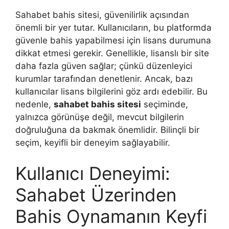
Sahabet bahis sitesi, güvenilirlik açısından
önemli bir yer tutar. Kullanıcıların, bu platformda
güvenle bahis yapabilmesi için lisans durumuna
dikkat etmesi gerekir. Genellikle, lisanslı bir site
daha fazla güven sağlar; çünkü düzenleyici
kurumlar tarafından denetlenir. Ancak, bazı
kullanıcılar lisans bilgilerini göz ardı edebilir. Bu
nedenle,
sahabet bahis sitesi
seçiminde,
yalnızca görünüşe değil, mevcut bilgilerin
doğruluğuna da bakmak önemlidir. Bilinçli bir
seçim, keyifli bir deneyim sağlayabilir.
Kullanıcı Deneyimi:
Sahabet Üzerinden
Bahis Oynamanın Keyfi