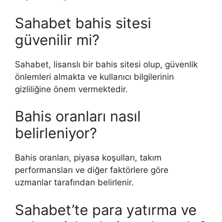
Sahabet bahis sitesi
güvenilir mi?
Sahabet, lisanslı bir bahis sitesi olup, güvenlik
önlemleri almakta ve kullanıcı bilgilerinin
gizliliğine önem vermektedir.
Bahis oranları nasıl
belirleniyor?
Bahis oranları, piyasa koşulları, takım
performansları ve diğer faktörlere göre
uzmanlar tarafından belirlenir.
Sahabet’te para yatırma ve