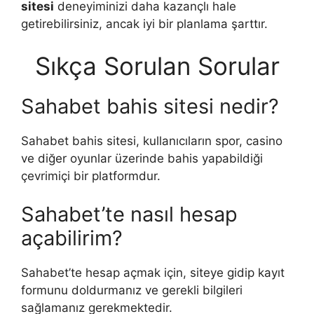
sitesi
deneyiminizi daha kazançlı hale
getirebilirsiniz, ancak iyi bir planlama şarttır.
Sıkça Sorulan Sorular
Sahabet bahis sitesi nedir?
Sahabet bahis sitesi, kullanıcıların spor, casino
ve diğer oyunlar üzerinde bahis yapabildiği
çevrimiçi bir platformdur.
Sahabet’te nasıl hesap
açabilirim?
Sahabet’te hesap açmak için, siteye gidip kayıt
formunu doldurmanız ve gerekli bilgileri
sağlamanız gerekmektedir.