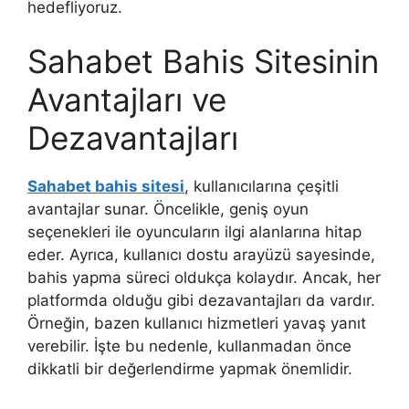
hedefliyoruz.
Sahabet Bahis Sitesinin
Avantajları ve
Dezavantajları
Sahabet bahis sitesi
, kullanıcılarına çeşitli
avantajlar sunar. Öncelikle, geniş oyun
seçenekleri ile oyuncuların ilgi alanlarına hitap
eder. Ayrıca, kullanıcı dostu arayüzü sayesinde,
bahis yapma süreci oldukça kolaydır. Ancak, her
platformda olduğu gibi dezavantajları da vardır.
Örneğin, bazen kullanıcı hizmetleri yavaş yanıt
verebilir. İşte bu nedenle, kullanmadan önce
dikkatli bir değerlendirme yapmak önemlidir.