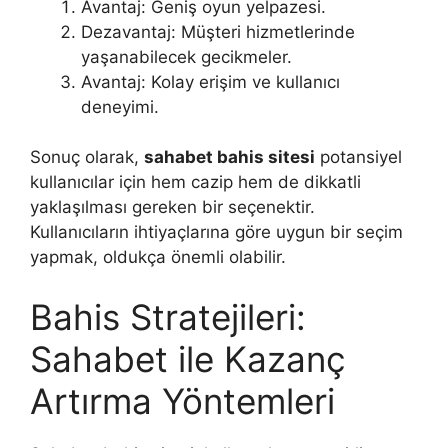
Avantaj: Geniş oyun yelpazesi.
Dezavantaj: Müşteri hizmetlerinde
yaşanabilecek gecikmeler.
Avantaj: Kolay erişim ve kullanıcı
deneyimi.
Sonuç olarak,
sahabet bahis sitesi
potansiyel
kullanıcılar için hem cazip hem de dikkatli
yaklaşılması gereken bir seçenektir.
Kullanıcıların ihtiyaçlarına göre uygun bir seçim
yapmak, oldukça önemli olabilir.
Bahis Stratejileri:
Sahabet ile Kazanç
Artırma Yöntemleri