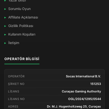
Yazar Ekibi
Sorumlu Oyun
Affiliate Açıklaması
Gizlilik Politikası
Kullanım Koşulları
İletişim
OPERATÖR BILGISI
OPERATÖR
Socas International B.V.
ŞIRKET NO
151253
LISANS
Curaçao Gaming Authority
LISANS NO
OGL/2024/1295/0544
ADRES
Dr. M.J. Hugenholtzweg 25, Curaçao