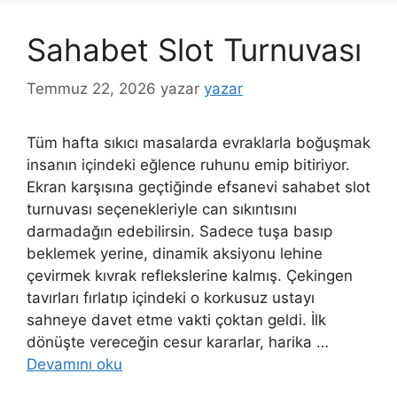
Sahabet Slot Turnuvası
Temmuz 22, 2026
yazar
yazar
Tüm hafta sıkıcı masalarda evraklarla boğuşmak
insanın içindeki eğlence ruhunu emip bitiriyor.
Ekran karşısına geçtiğinde efsanevi sahabet slot
turnuvası seçenekleriyle can sıkıntısını
darmadağın edebilirsin. Sadece tuşa basıp
beklemek yerine, dinamik aksiyonu lehine
çevirmek kıvrak reflekslerine kalmış. Çekingen
tavırları fırlatıp içindeki o korkusuz ustayı
sahneye davet etme vakti çoktan geldi. İlk
dönüşte vereceğin cesur kararlar, harika …
Devamını oku