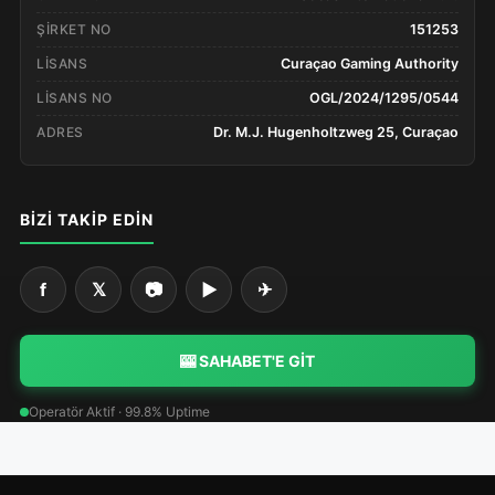
ŞIRKET NO
151253
LISANS
Curaçao Gaming Authority
LISANS NO
OGL/2024/1295/0544
ADRES
Dr. M.J. Hugenholtzweg 25, Curaçao
BIZI TAKIP EDIN
f
𝕏
📷
▶
✈
🎰 SAHABET'E GIT
Operatör Aktif · 99.8% Uptime