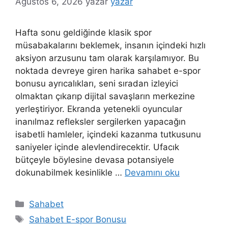
Ağustos 6, 2026
yazar
yazar
Hafta sonu geldiğinde klasik spor
müsabakalarını beklemek, insanın içindeki hızlı
aksiyon arzusunu tam olarak karşılamıyor. Bu
noktada devreye giren harika sahabet e-spor
bonusu ayrıcalıkları, seni sıradan izleyici
olmaktan çıkarıp dijital savaşların merkezine
yerleştiriyor. Ekranda yetenekli oyuncular
inanılmaz refleksler sergilerken yapacağın
isabetli hamleler, içindeki kazanma tutkusunu
saniyeler içinde alevlendirecektir. Ufacık
bütçeyle böylesine devasa potansiyele
dokunabilmek kesinlikle …
Devamını oku
Kategoriler
Sahabet
Etiketler
Sahabet E-spor Bonusu