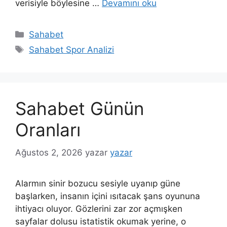
verisiyle böylesine …
Devamını oku
Kategoriler
Sahabet
Etiketler
Sahabet Spor Analizi
Sahabet Günün
Oranları
Ağustos 2, 2026
yazar
yazar
Alarmın sinir bozucu sesiyle uyanıp güne
başlarken, insanın içini ısıtacak şans oyununa
ihtiyacı oluyor. Gözlerini zar zor açmışken
sayfalar dolusu istatistik okumak yerine, o