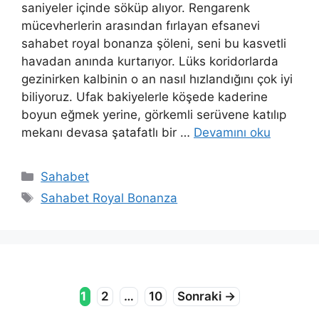
saniyeler içinde söküp alıyor. Rengarenk
mücevherlerin arasından fırlayan efsanevi
sahabet royal bonanza şöleni, seni bu kasvetli
havadan anında kurtarıyor. Lüks koridorlarda
gezinirken kalbinin o an nasıl hızlandığını çok iyi
biliyoruz. Ufak bakiyelerle köşede kaderine
boyun eğmek yerine, görkemli serüvene katılıp
mekanı devasa şatafatlı bir …
Devamını oku
Kategoriler
Sahabet
Etiketler
Sahabet Royal Bonanza
Sayfa
Sayfa
Sayfa
1
2
…
10
Sonraki
→