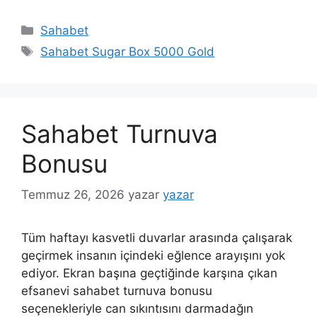
Kategoriler
Sahabet
Etiketler
Sahabet Sugar Box 5000 Gold
Sahabet Turnuva
Bonusu
Temmuz 26, 2026
yazar
yazar
Tüm haftayı kasvetli duvarlar arasında çalışarak
geçirmek insanın içindeki eğlence arayışını yok
ediyor. Ekran başına geçtiğinde karşına çıkan
efsanevi sahabet turnuva bonusu
seçenekleriyle can sıkıntısını darmadağın