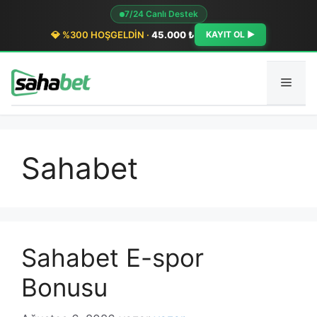
İçeriğe
7/24 Canlı Destek
atla
💎 %300 HOŞGELDİN ·
45.000 ₺
KAYIT OL ►
Men
Sahabet
Sahabet E-spor
Bonusu