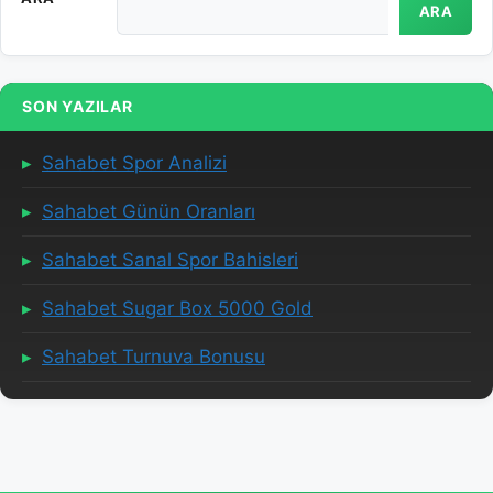
ARA
SON YAZILAR
Sahabet Spor Analizi
Sahabet Günün Oranları
Sahabet Sanal Spor Bahisleri
Sahabet Sugar Box 5000 Gold
Sahabet Turnuva Bonusu