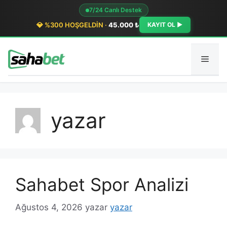
İçeriğe
7/24 Canlı Destek
atla
💎 %300 HOŞGELDİN ·
45.000 ₺
KAYIT OL ►
Men
yazar
Sahabet Spor Analizi
Ağustos 4, 2026
yazar
yazar