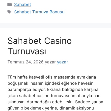
Kategoriler
Sahabet
Etiketler
Sahabet Turnuva Bonusu
Sahabet Casino
Turnuvası
Temmuz 24, 2026
yazar
yazar
Tüm hafta kasvetli ofis masasında evraklarla
boğuşmak insanın içindeki eğlence hevesini
paramparça ediyor. Ekrana baktığında karşına
çıkan sahabet casino turnuvası fırsatlarıyla can
sıkıntısını darmadağın edebilirsin. Sadece şansa
güvenip beklemek yerine, dinamik aksiyonu