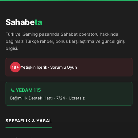
Sahabe
ta
Türkiye iGaming pazarında Sahabet operatörü hakkında
bağımsız Türkçe rehber, bonus karşılaştırma ve güncel giriş
bilgisi.
18+
Yetişkin İçerik · Sorumlu Oyun
📞 YEDAM 115
Bağımlılık Destek Hattı · 7/24 · Ücretsiz
ŞEFFAFLIK & YASAL