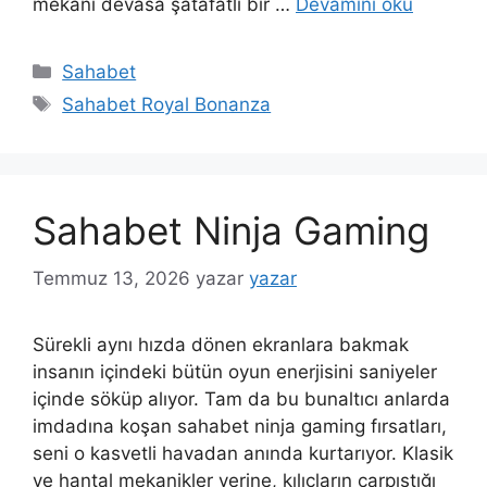
mekanı devasa şatafatlı bir …
Devamını oku
Kategoriler
Sahabet
Etiketler
Sahabet Royal Bonanza
Sahabet Ninja Gaming
Temmuz 13, 2026
yazar
yazar
Sürekli aynı hızda dönen ekranlara bakmak
insanın içindeki bütün oyun enerjisini saniyeler
içinde söküp alıyor. Tam da bu bunaltıcı anlarda
imdadına koşan sahabet ninja gaming fırsatları,
seni o kasvetli havadan anında kurtarıyor. Klasik
ve hantal mekanikler yerine, kılıçların çarpıştığı