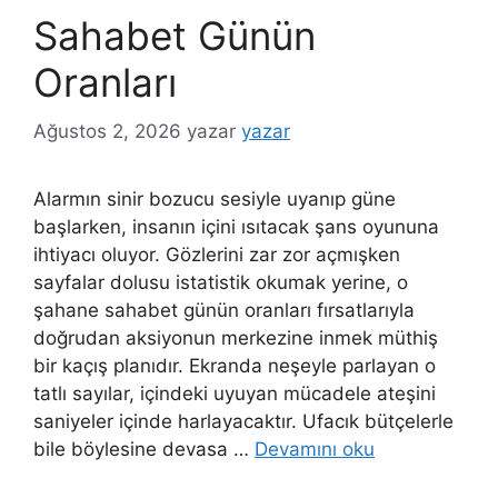
Sahabet Günün
Oranları
Ağustos 2, 2026
yazar
yazar
Alarmın sinir bozucu sesiyle uyanıp güne
başlarken, insanın içini ısıtacak şans oyununa
ihtiyacı oluyor. Gözlerini zar zor açmışken
sayfalar dolusu istatistik okumak yerine, o
şahane sahabet günün oranları fırsatlarıyla
doğrudan aksiyonun merkezine inmek müthiş
bir kaçış planıdır. Ekranda neşeyle parlayan o
tatlı sayılar, içindeki uyuyan mücadele ateşini
saniyeler içinde harlayacaktır. Ufacık bütçelerle
bile böylesine devasa …
Devamını oku