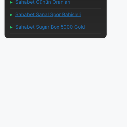
Sahabet Günün Oranları
Sahabet Sanal Spor Bahisleri
Sahabet Sugar Box 5000 Gold