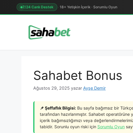
İçeriğe
·
7/24 Canlı Destek
18+ Yetişkin İçerik · Sorumlu Oyun
atla
Sahabet Bonus
Ağustos 29, 2025
yazar
Ayşe Demir
📌 Şeffaflık Bilgisi:
Bu sayfa bağımsız bir Türkçe
tarafından hazırlanmıştır. Sahabet operatörüne 
içerik bağımsızlığımızı veya değerlendirmelerimi
tabidir. Sorunlu oyun riski için
Sorumlu Oyun
say