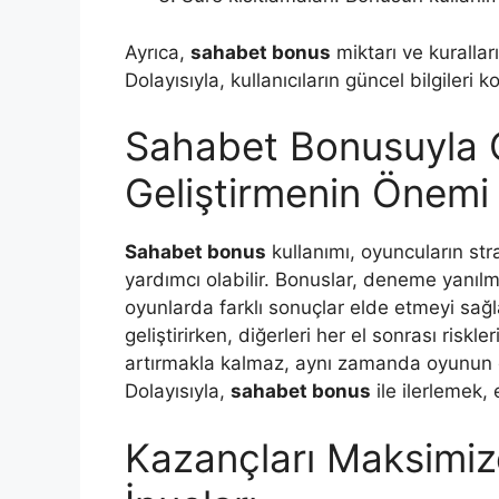
Ayrıca,
sahabet bonus
miktarı ve kurallar
Dolayısıyla, kullanıcıların güncel bilgileri 
Sahabet Bonusuyla O
Geliştirmenin Önemi
Sahabet bonus
kullanımı, oyuncuların str
yardımcı olabilir. Bonuslar, deneme yanılm
oyunlarda farklı sonuçlar elde etmeyi sağlar
geliştirirken, diğerleri her el sonrası risk
artırmakla kalmaz, aynı zamanda oyunun di
Dolayısıyla,
sahabet bonus
ile ilerlemek,
Kazançları Maksimiz