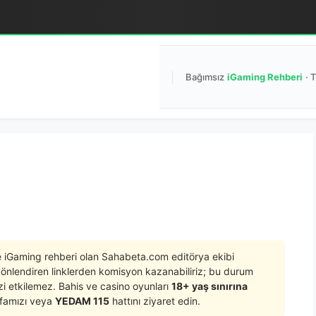
Bağımsız
iGaming Rehberi
· 
 iGaming rehberi olan Sahabeta.com editörya ekibi
yönlendiren linklerden komisyon kazanabiliriz; bu durum
zi etkilemez. Bahis ve casino oyunları
18+ yaş sınırına
famızı veya
YEDAM 115
hattını ziyaret edin.