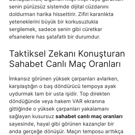
senin pürüzsüz sistemde dijital cüzdanını
doldurman harika hissettirir. Zifiri karanlıkta
yeteneklerini büyük bir korkusuzlukla
sergilemek, sadece senin gibi cüretkar
efsanelere has şatafatlı bir durumdur.
Taktiksel Zekanı Konuşturan
Sahabet Canlı Maç Oranları
İmkansız görünen yüksek çarpanları avlarken,
karşılaştığın o baş döndürücü tempoya ayak
uydurmak tam bir usta işidir. Top direkten
döndüğünde veya hakem VAR ekranına
gittiğinde o yüksek çarpanları yakalamanı
sağlayan kusursuz
sahabet canlı maç oranları
sayesinde, hayal gibi görünen kazançlar bir
anda gerçeğe dönüşür. Maçın temposu arttıkça