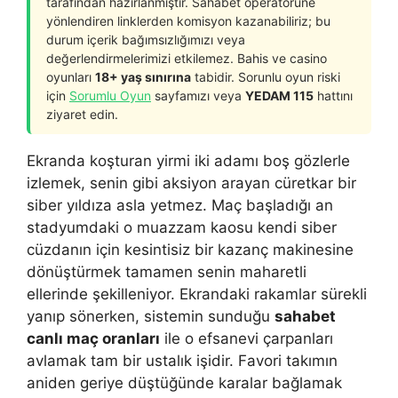
tarafından hazırlanmıştır. Sahabet operatörüne
yönlendiren linklerden komisyon kazanabiliriz; bu
durum içerik bağımsızlığımızı veya
değerlendirmelerimizi etkilemez. Bahis ve casino
oyunları
18+ yaş sınırına
tabidir. Sorunlu oyun riski
için
Sorumlu Oyun
sayfamızı veya
YEDAM 115
hattını
ziyaret edin.
Ekranda koşturan yirmi iki adamı boş gözlerle
izlemek, senin gibi aksiyon arayan cüretkar bir
siber yıldıza asla yetmez. Maç başladığı an
stadyumdaki o muazzam kaosu kendi siber
cüzdanın için kesintisiz bir kazanç makinesine
dönüştürmek tamamen senin maharetli
ellerinde şekilleniyor. Ekrandaki rakamlar sürekli
yanıp sönerken, sistemin sunduğu
sahabet
canlı maç oranları
ile o efsanevi çarpanları
avlamak tam bir ustalık işidir. Favori takımın
aniden geriye düştüğünde karalar bağlamak