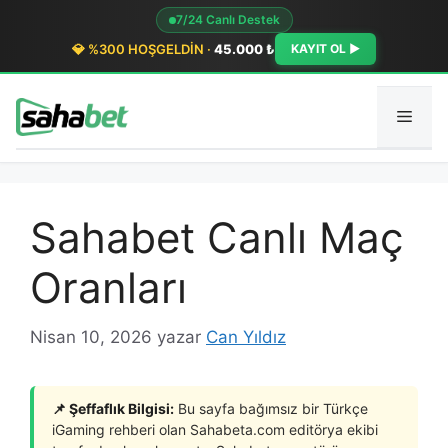
İçeriğe
7/24 Canlı Destek
atla
💎 %300 HOŞGELDİN ·
45.000 ₺
KAYIT OL ►
Men
Sahabet Canlı Maç
Oranları
Nisan 10, 2026
yazar
Can Yıldız
📌 Şeffaflık Bilgisi:
Bu sayfa bağımsız bir Türkçe
iGaming rehberi olan Sahabeta.com editörya ekibi