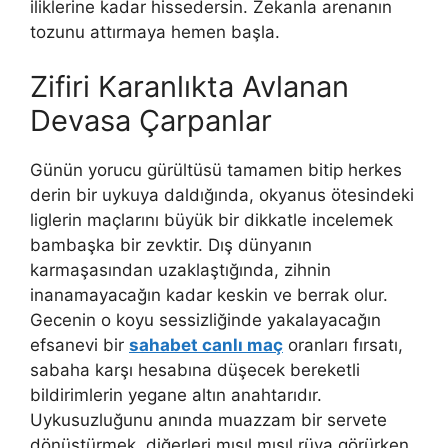
iliklerine kadar hissedersin. Zekanla arenanın
tozunu attırmaya hemen başla.
Zifiri Karanlıkta Avlanan
Devasa Çarpanlar
Günün yorucu gürültüsü tamamen bitip herkes
derin bir uykuya daldığında, okyanus ötesindeki
liglerin maçlarını büyük bir dikkatle incelemek
bambaşka bir zevktir. Dış dünyanın
karmaşasından uzaklaştığında, zihnin
inanamayacağın kadar keskin ve berrak olur.
Gecenin o koyu sessizliğinde yakalayacağın
efsanevi bir
sahabet canlı maç
oranları fırsatı,
sabaha karşı hesabına düşecek bereketli
bildirimlerin yegane altın anahtarıdır.
Uykusuzluğunu anında muazzam bir servete
dönüştürmek, diğerleri mışıl mışıl rüya görürken