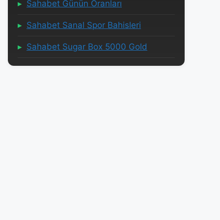
Sahabet Günün Oranları
Sahabet Sanal Spor Bahisleri
Sahabet Sugar Box 5000 Gold