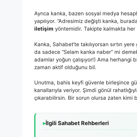
Ayrıca kanka, bazen sosyal medya hesapl
yapılıyor. “Adresimiz değişti kanka, burada
iletişim
yöntemidir. Takipte kalmakta her
Kanka, Sahabet’te takılıyorsan sırtın yere
da sadece “Selam kanka naber” mi deme
adamlar yoğun çalışıyor!) Ama herhangi 
zaman aktif olduğunu bil.
Unutma, bahis keyfi güvenle birleşince gü
kanallarıyla veriyor. Şimdi gönül rahatlığıy
çıkarabilirsin. Bir sorun olursa zaten kimi b
▸
İlgili Sahabet Rehberleri