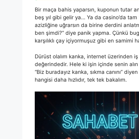
Bir maça bahis yaparsın, kuponun tutar 
beş yıl gibi gelir ya… Ya da casino’da ta
azizliğine uğrarsın da birine derdini anla
ben şimdi?” diye panik yapma. Çünkü bu
karşılıklı çay içiyormuşuz gibi en samimi h
Dürüst olalım kanka, internet üzerinden i
değerindedir. Hele ki işin içinde senin al
“Biz buradayız kanka, sıkma canını” diyen b
hangisi daha hızlıdır, tek tek bakalım.