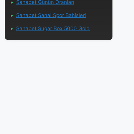
Sahabet Günün Oranları
Sahabet Sanal Spor Bahisleri
Sahabet Sugar Box 5000 Gold