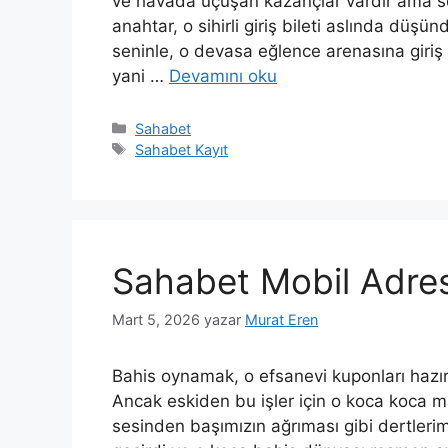
ve havada uçuşan kazançlar vardır ama sen
anahtar, o sihirli giriş bileti aslında d
seninle, o devasa eğlence arenasına giriş
yani …
Devamını oku
Kategoriler
Sahabet
Etiketler
Sahabet Kayıt
Sahabet Mobil Adres
Mart 5, 2026
yazar
Murat Eren
Bahis oynamak, o efsanevi kuponları hazı
Ancak eskiden bu işler için o koca koca m
sesinden başımızın ağrıması gibi dertlerimi