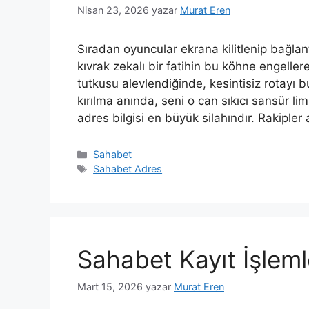
Nisan 23, 2026
yazar
Murat Eren
Sıradan oyuncular ekrana kilitlenip bağla
kıvrak zekalı bir fatihin bu köhne engelle
tutkusu alevlendiğinde, kesintisiz rotayı 
kırılma anında, seni o can sıkıcı sansür li
adres bilgisi en büyük silahındır. Rakipler
Kategoriler
Sahabet
Etiketler
Sahabet Adres
Sahabet Kayıt İşleml
Mart 15, 2026
yazar
Murat Eren