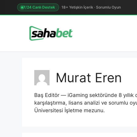
İçeriğe
·
7/24 Canlı Destek
18+ Yetişkin İçerik · Sorumlu Oyun
atla
Murat Eren
Baş Editör — iGaming sektöründe 8 yıllık
karşılaştırma, lisans analizi ve sorumlu oy
Üniversitesi İşletme mezunu.