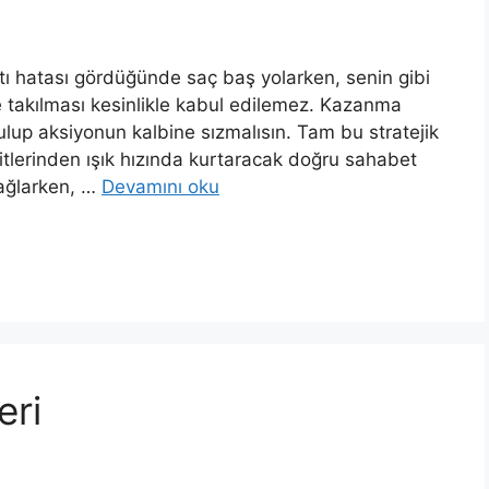
ntı hatası gördüğünde saç baş yolarken, senin gibi
re takılması kesinlikle kabul edilemez. Kazanma
bulup aksiyonun kalbine sızmalısın. Tam bu stratejik
mitlerinden ışık hızında kurtaracak doğru sahabet
 ağlarken, …
Devamını oku
eri