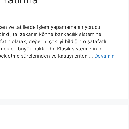
rken ve tatillerde işlem yapamamanın yorucu
bir dijital zekanın köhne bankacılık sistemine
h olarak, değerini çok iyi bildiğin o şatafatlı
ürmek en büyük hakkındır. Klasik sistemlerin o
 bekletme sürelerinden ve kasayı eriten …
Devamını