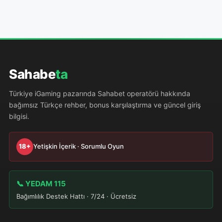
Sahabe
ta
Türkiye iGaming pazarında Sahabet operatörü hakkında
bağımsız Türkçe rehber, bonus karşılaştırma ve güncel giriş
bilgisi.
18+
Yetişkin İçerik · Sorumlu Oyun
📞 YEDAM 115
Bağımlılık Destek Hattı · 7/24 · Ücretsiz