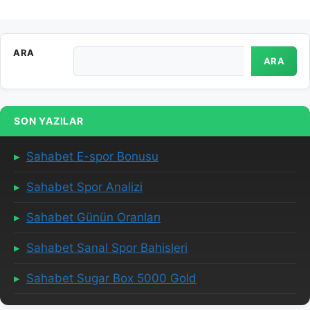
ARA
ARA
SON YAZILAR
Sahabet E-spor Bonusu
Sahabet Spor Analizi
Sahabet Günün Oranları
Sahabet Sanal Spor Bahisleri
Sahabet Sugar Box 5000 Gold