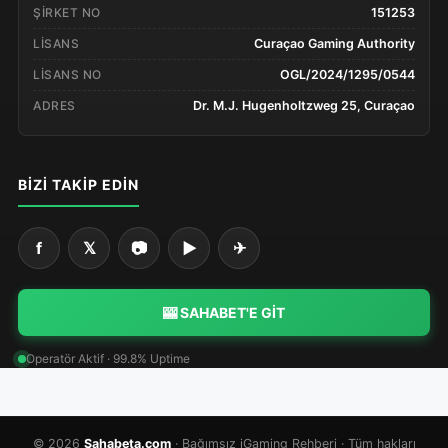
ŞIRKET NO
151253
LISANS
Curaçao Gaming Authority
LISANS NO
OGL/2024/1295/0544
ADRES
Dr. M.J. Hugenholtzweg 25, Curaçao
BIZI TAKIP EDIN
f
𝕏
📷
▶
✈
🎰 SAHABET'E GIT
Operatör Aktif · 99.8% Uptime
© 2026
Sahabeta.com
· Bağımsız iGaming Rehberi · Tüm hakları