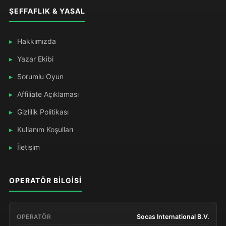
ŞEFFAFLIK & YASAL
Hakkımızda
Yazar Ekibi
Sorumlu Oyun
Affiliate Açıklaması
Gizlilik Politikası
Kullanım Koşulları
İletişim
OPERATÖR BILGISI
OPERATÖR
Socas International B.V.