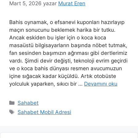
Mart 5, 2026
yazar
Murat Eren
Bahis oynamak, o efsanevi kuponları hazırlayıp
maçın sonucunu beklemek harika bir tutku.
Ancak eskiden bu işler için o koca koca
masaüstü bilgisayarların başında nöbet tutmak,
fan sesinden başımızın ağrıması gibi dertlerimiz
vardı. Şimdi devir değişti, teknoloji evrim geçirdi
ve o koca bahis dünyası resmen avucumuzun
içine sığacak kadar küçüldü. Artık otobüste
yolculuk yaparken, sıkıcı bir …
Devamını oku
Kategoriler
Sahabet
Etiketler
Sahabet Mobil Adresi