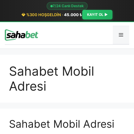
İçeriğe
7/24 Canlı Destek
atla
💎 %300 HOŞGELDİN ·
45.000 ₺
KAYIT OL ►
Men
Sahabet Mobil
Adresi
Sahabet Mobil Adresi