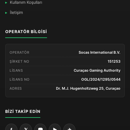
Kullanım Koşulları
İletişim
OPERATÖR BILGISI
OPERATÖR
Socas International B.V.
ŞIRKET NO
151253
LISANS
Curaçao Gaming Authority
LISANS NO
OGL/2024/1295/0544
ADRES
Dr. M.J. Hugenholtzweg 25, Curaçao
BIZI TAKIP EDIN
f
𝕏
📷
▶
✈