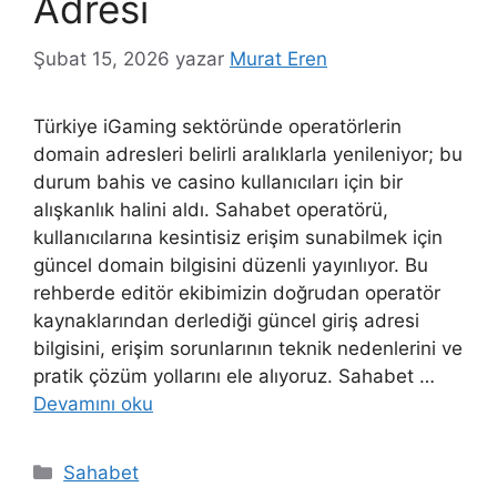
Adresi
Şubat 15, 2026
yazar
Murat Eren
Türkiye iGaming sektöründe operatörlerin
domain adresleri belirli aralıklarla yenileniyor; bu
durum bahis ve casino kullanıcıları için bir
alışkanlık halini aldı. Sahabet operatörü,
kullanıcılarına kesintisiz erişim sunabilmek için
güncel domain bilgisini düzenli yayınlıyor. Bu
rehberde editör ekibimizin doğrudan operatör
kaynaklarından derlediği güncel giriş adresi
bilgisini, erişim sorunlarının teknik nedenlerini ve
pratik çözüm yollarını ele alıyoruz. Sahabet …
Devamını oku
Kategoriler
Sahabet