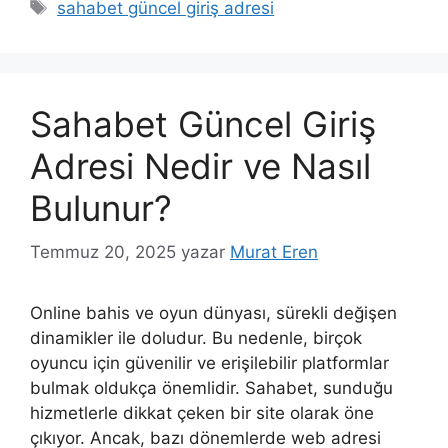
Etiketler
sahabet güncel giriş adresi
Sahabet Güncel Giriş
Adresi Nedir ve Nasıl
Bulunur?
Temmuz 20, 2025
yazar
Murat Eren
Online bahis ve oyun dünyası, sürekli değişen
dinamikler ile doludur. Bu nedenle, birçok
oyuncu için güvenilir ve erişilebilir platformlar
bulmak oldukça önemlidir. Sahabet, sunduğu
hizmetlerle dikkat çeken bir site olarak öne
çıkıyor. Ancak, bazı dönemlerde web adresi