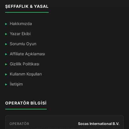
ŞEFFAFLIK & YASAL
Hakkımızda
Yazar Ekibi
Sorumlu Oyun
Affiliate Açıklaması
Gizlilik Politikası
Kullanım Koşulları
İletişim
OPERATÖR BILGISI
OPERATÖR
Socas International B.V.