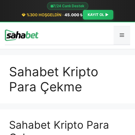
İçeriğe
7/24 Canlı Destek
atla
💎 %300 HOŞGELDİN ·
45.000 ₺
KAYIT OL ►
Men
Sahabet Kripto
Para Çekme
Sahabet Kripto Para