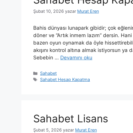
Şubat 10, 2026
yazar
Murat Eren
Bahis dünyası lunapark gibidir; çok eğlen
döner ve “Artık inmem lazım” dersin. Hani o
bazen oyun oynamak da öyle hissettirebilir
akışını kontrol altına almak istiyorsun ya d
Sebebin …
Devamını oku
Kategoriler
Sahabet
Etiketler
Sahabet Hesap Kapatma
Sahabet Lisans
Şubat 5, 2026
yazar
Murat Eren