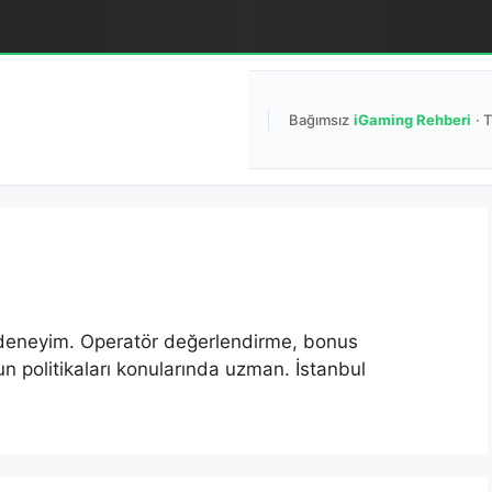
Bağımsız
iGaming Rehberi
· 
 deneyim. Operatör değerlendirme, bonus
un politikaları konularında uzman. İstanbul