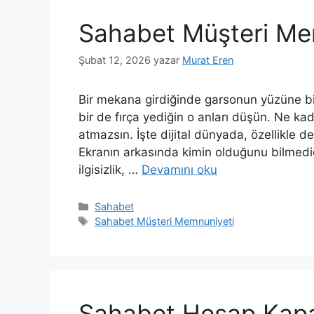
Sahabet Müşteri Me
Şubat 12, 2026
yazar
Murat Eren
Bir mekana girdiğinde garsonun yüzüne bil
bir de fırça yediğin o anları düşün. Ne ka
atmazsın. İşte dijital dünyada, özellikle 
Ekranın arkasında kimin olduğunu bilmediğ
ilgisizlik, …
Devamını oku
Kategoriler
Sahabet
Etiketler
Sahabet Müşteri Memnuniyeti
Sahabet Hesap Kap