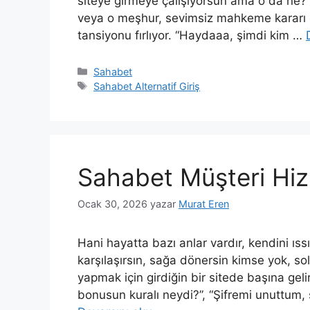
siteye girmeye çalışıyorsun ama o da ne? K
veya o meşhur, sevimsiz mahkeme kararı e
tansiyonu fırlıyor. “Haydaaa, şimdi kim …
Kategoriler
Sahabet
Etiketler
Sahabet Alternatif Giriş
Sahabet Müşteri Hiz
Ocak 30, 2026
yazar
Murat Eren
Hani hayatta bazı anlar vardır, kendini ıs
karşılaşırsın, sağa dönersin kimse yok, so
yapmak için girdiğin bir sitede başına geli
bonusun kuralı neydi?”, “Şifremi unuttum,