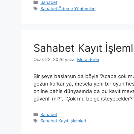
Kategoriler
Sahabet
Etiketler
Sahabet Ödeme Yöntemleri
Sahabet Kayıt İşleml
Ocak 23, 2026
yazar
Murat Eren
Bir şeye başlarsın da böyle “Acaba çok mu
gözün korkar ya, mesela yeni bir oyun he
online bahis dünyasında da bu kayıt mevzus
güvenli mi?”, “Çok mu belge isteyecekler?
Kategoriler
Sahabet
Etiketler
Sahabet Kayıt İşlemleri