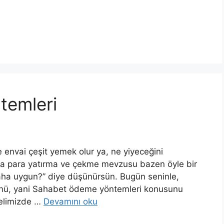
temleri
envai çeşit yemek olur ya, ne yiyeceğini
 da para yatırma ve çekme mevzusu bazen öyle bir
daha uygun?” diye düşünürsün. Bugün seninle,
sünü, yani Sahabet ödeme yöntemleri konusunu
 elimizde …
Devamını oku