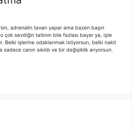
irsin, adrenalin tavan yapar ama bazen başın
 çok sevdiğin tatlının bile fazlası bayar ya, işte
. Belki işlerine odaklanmak istiyorsun, belki nakit
a sadece canın sıkıldı ve bir değişiklik arıyorsun.