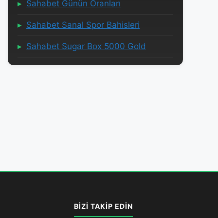
Sahabet Günün Oranları
Sahabet Sanal Spor Bahisleri
Sahabet Sugar Box 5000 Gold
BIZI TAKIP EDIN