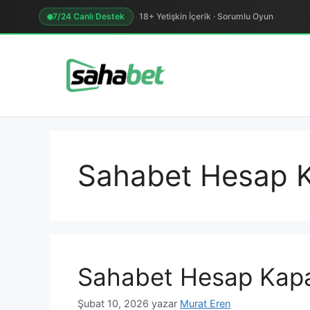
İçeriğe
·
7/24 Canlı Destek
18+ Yetişkin İçerik · Sorumlu Oyun
atla
Sahabet Hesap 
Sahabet Hesap Kap
Şubat 10, 2026
yazar
Murat Eren