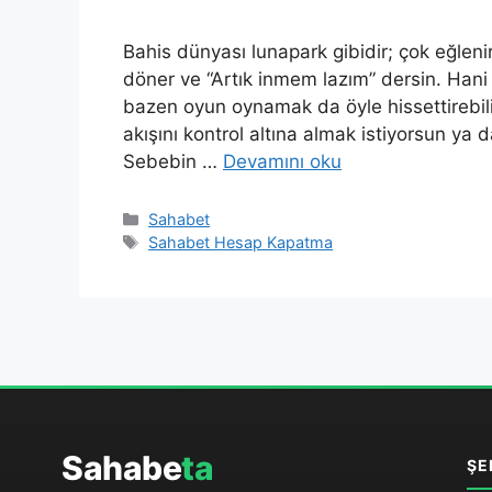
Bahis dünyası lunapark gibidir; çok eğlen
döner ve “Artık inmem lazım” dersin. Hani o
bazen oyun oynamak da öyle hissettirebilir
akışını kontrol altına almak istiyorsun ya d
Sebebin …
Devamını oku
Kategoriler
Sahabet
Etiketler
Sahabet Hesap Kapatma
Sahabe
ta
ŞE