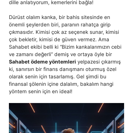
dille anlatıyorum, kemerlerini bağla!
Dürüst olalım kanka, bir bahis sitesinde en
önemli şeylerden biri, paranın rahatça girip
çıkmasıdır. Kimisi çok az seçenek sunar, kimisi
çok bekletir, kimisi de güven vermez. Ama
Sahabet ekibi belli ki “Bizim kankalarımızın cebi
ve zamanı değerli” demiş ve ortaya öyle bir
Sahabet ödeme yöntemleri
yelpazesi çıkarmış
ki, sanırsın bir finans danışmanı oturmuş özel
olarak senin için tasarlamış. Gel şimdi bu
finansal şölenin içine dalalım, bakalım hangi
yöntem senin için en ideal!