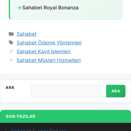
→
Sahabet Royal Bonanza
Kategoriler
Sahabet
Etiketler
Sahabet Ödeme Yöntemleri
Sahabet Kayıt İşlemleri
Sahabet Müşteri Hizmetleri
ARA
ARA
SON YAZILAR