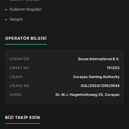
Kullanım Koşulları
İletişim
OPERATÖR BILGISI
OPERATÖR
Socas International B.V.
ŞIRKET NO
151253
LISANS
Curaçao Gaming Authority
LISANS NO
OGL/2024/1295/0544
ADRES
Dr. M.J. Hugenholtzweg 25, Curaçao
BIZI TAKIP EDIN