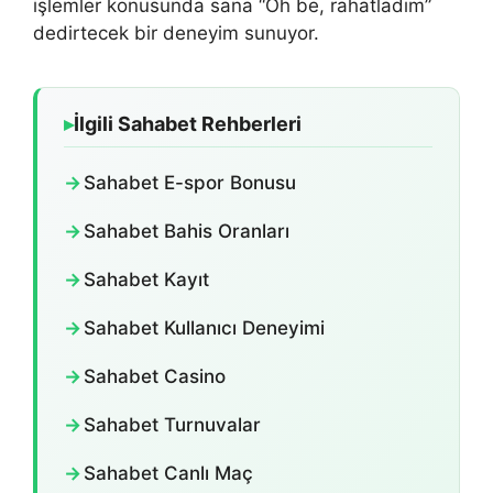
işlemler konusunda sana “Oh be, rahatladım”
dedirtecek bir deneyim sunuyor.
▸
İlgili Sahabet Rehberleri
→
Sahabet E-spor Bonusu
→
Sahabet Bahis Oranları
→
Sahabet Kayıt
→
Sahabet Kullanıcı Deneyimi
→
Sahabet Casino
→
Sahabet Turnuvalar
→
Sahabet Canlı Maç