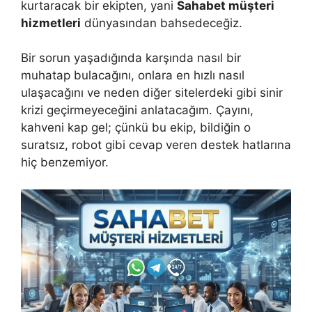
kurtaracak bir ekipten, yani
Sahabet müşteri
hizmetleri
dünyasından bahsedeceğiz.
Bir sorun yaşadığında karşında nasıl bir
muhatap bulacağını, onlara en hızlı nasıl
ulaşacağını ve neden diğer sitelerdeki gibi sinir
krizi geçirmeyeceğini anlatacağım. Çayını,
kahveni kap gel; çünkü bu ekip, bildiğin o
suratsız, robot gibi cevap veren destek hatlarına
hiç benzemiyor.