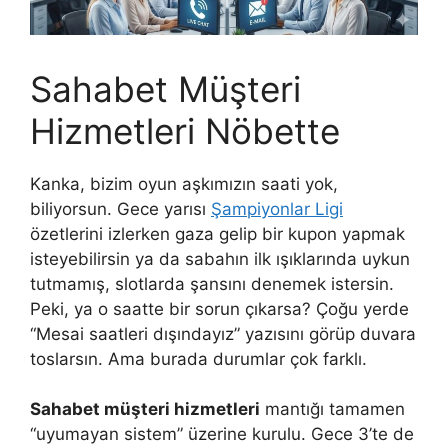
Sahabet Müşteri
Hizmetleri Nöbette
Kanka, bizim oyun aşkımızın saati yok,
biliyorsun. Gece yarısı
Şampiyonlar Ligi
özetlerini izlerken gaza gelip bir kupon yapmak
isteyebilirsin ya da sabahın ilk ışıklarında uykun
tutmamış, slotlarda şansını denemek istersin.
Peki, ya o saatte bir sorun çıkarsa? Çoğu yerde
“Mesai saatleri dışındayız” yazısını görüp duvara
toslarsın. Ama burada durumlar çok farklı.
Sahabet müşteri hizmetleri
mantığı tamamen
“uyumayan sistem” üzerine kurulu. Gece 3’te de