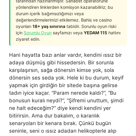
tarafından hazırlanmıştır. Sahabet operatörüne
yönlendiren linklerden komisyon kazanabiliriz; bu
durum içerik bağımsızlığımızı veya
değerlendirmelerimizi etkilemez. Bahis ve casino
oyunları
18+ yaş sınırına
tabidir. Sorunlu oyun riski
için
Sorumlu Oyun
sayfamızı veya
YEDAM 115
hattını
ziyaret edin.
Hani hayatta bazı anlar vardır, kendini ıssız bir
adaya düşmüş gibi hissedersin. Bir sorunla
karşılaşırsın, sağa dönersin kimse yok, sola
dönersin ses seda yok. Hele ki bu durum, keyif
yapmak için girdiğin bir sitede başına gelirse
tadın iyice kaçar. “Param nerede kaldı?”, “Bu
bonusun kuralı neydi?”, “Şifremi unuttum, şimdi
ne halt edeceğim?” diye kendi kendini yer
bitirirsin. Ama dur bakalım, o karanlık
senaryoları bir kenara bırak. Çünkü bugün
seninle, seni o ıssız adadan helikopterle alıp