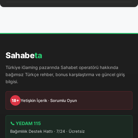
Sahabe
ta
Türkiye iGaming pazarında Sahabet operatörü hakkında
bağımsız Türkçe rehber, bonus karşılaştırma ve güncel giriş
bilgisi.
18+
Yetişkin İçerik · Sorumlu Oyun
📞 YEDAM 115
Bağımlılık Destek Hattı · 7/24 · Ücretsiz