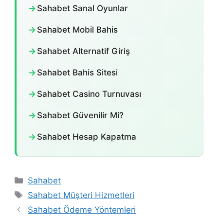
→
Sahabet Sanal Oyunlar
→
Sahabet Mobil Bahis
→
Sahabet Alternatif Giriş
→
Sahabet Bahis Sitesi
→
Sahabet Casino Turnuvası
→
Sahabet Güvenilir Mi?
→
Sahabet Hesap Kapatma
Kategoriler
Sahabet
Etiketler
Sahabet Müşteri Hizmetleri
Sahabet Ödeme Yöntemleri