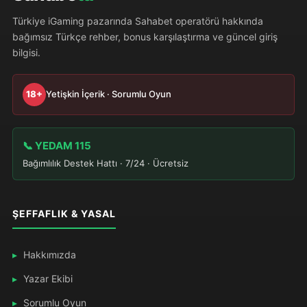
Türkiye iGaming pazarında Sahabet operatörü hakkında
bağımsız Türkçe rehber, bonus karşılaştırma ve güncel giriş
bilgisi.
18+
Yetişkin İçerik · Sorumlu Oyun
📞 YEDAM 115
Bağımlılık Destek Hattı · 7/24 · Ücretsiz
ŞEFFAFLIK & YASAL
Hakkımızda
Yazar Ekibi
Sorumlu Oyun