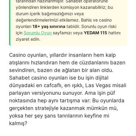
tarafından hazırlanmıştır. Sahabet operatörüne
yönlendiren linklerden komisyon kazanabiliriz; bu
durum içerik bağımsızlığımızı veya
değerlendirmelerimizi etkilemez. Bahis ve casino
oyunları
18+ yaş sınırına
tabidir. Sorunlu oyun riski
için
Sorumlu Oyun
sayfamızı veya
YEDAM 115
hattını
ziyaret edin.
Casino oyunları, yıllardır insanların hem kalp
atışlarını hızlandıran hem de cüzdanlarını bazen
sevindiren, bazen de ağlatan bir alan oldu.
Sahabet casino oyunları ise bu işin dijital
dünyadaki en cafcaflı, en ışıklı, Las Vegas misali
parlayan versiyonunu sunuyor. Ama işin püf
noktasında hep aynı tartışma var: Bu oyunlarda
gerçekten stratejiyle kazanmak mümkün mü,
yoksa her şey şans tanrılarının keyfine mi
kalmış?