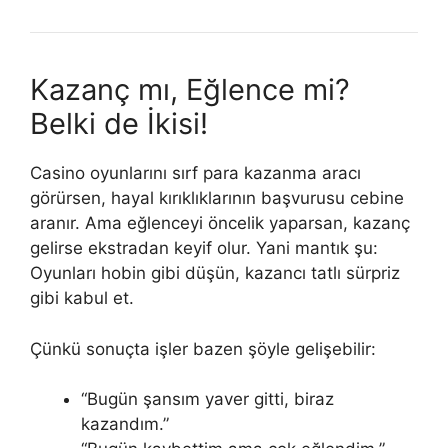
Kazanç mı, Eğlence mi?
Belki de İkisi!
Casino oyunlarını sırf para kazanma aracı
görürsen, hayal kırıklıklarının başvurusu cebine
aranır. Ama eğlenceyi öncelik yaparsan, kazanç
gelirse ekstradan keyif olur. Yani mantık şu:
Oyunları hobin gibi düşün, kazancı tatlı sürpriz
gibi kabul et.
Çünkü sonuçta işler bazen şöyle gelişebilir:
“Bugün şansım yaver gitti, biraz
kazandım.”