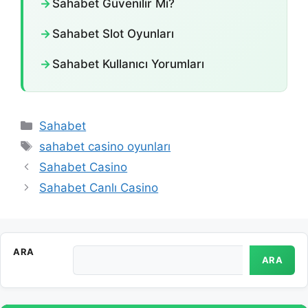
→
Sahabet Güvenilir Mi?
→
Sahabet Slot Oyunları
→
Sahabet Kullanıcı Yorumları
Kategoriler
Sahabet
Etiketler
sahabet casino oyunları
Sahabet Casino
Sahabet Canlı Casino
ARA
ARA