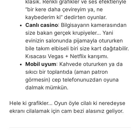
klasik. Renkli grafikler ve ses efektleriyle
“bir kere daha çevireyim ya, ne
kaybederim ki” dedirten oyunlar.
Canlı casino
: Bilgisayarın kamerasından
size bakan gerçek krupiyeler… Yani
evinizin salonunda pijamayla otururken
bile takım elbiseli biri size kart dağıtabilir.
Kısacası Vegas + Netflix karışımı.
Mobil uyum
: Kahvede otururken ya da
sıkıcı bir toplantıda (aman patron
görmesin) cep telefonunuzdan oyuna
dalmak mümkün.
Hele ki grafikler… Oyun öyle cilalı ki neredeyse
ekranı cilalamak için cam bezi alasınız geliyor.