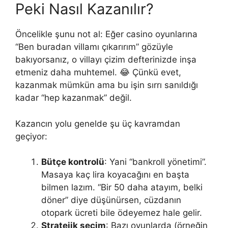
Peki Nasıl Kazanılır?
Öncelikle şunu not al: Eğer casino oyunlarına
“Ben buradan villamı çıkarırım” gözüyle
bakıyorsanız, o villayı çizim defterinizde inşa
etmeniz daha muhtemel. 😂 Çünkü evet,
kazanmak mümkün ama bu işin sırrı sanıldığı
kadar “hep kazanmak” değil.
Kazancın yolu genelde şu üç kavramdan
geçiyor:
Bütçe kontrolü
: Yani “bankroll yönetimi”.
Masaya kaç lira koyacağını en başta
bilmen lazım. “Bir 50 daha atayım, belki
döner” diye düşünürsen, cüzdanın
otopark ücreti bile ödeyemez hale gelir.
Stratejik seçim
: Bazı oyunlarda (örneğin