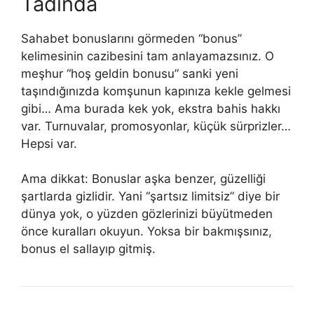
Tadında
Sahabet bonuslarını görmeden “bonus”
kelimesinin cazibesini tam anlayamazsınız. O
meşhur “hoş geldin bonusu” sanki yeni
taşındığınızda komşunun kapınıza kekle gelmesi
gibi… Ama burada kek yok, ekstra bahis hakkı
var. Turnuvalar, promosyonlar, küçük sürprizler…
Hepsi var.
Ama dikkat: Bonuslar aşka benzer, güzelliği
şartlarda gizlidir. Yani “şartsız limitsiz” diye bir
dünya yok, o yüzden gözlerinizi büyütmeden
önce kuralları okuyun. Yoksa bir bakmışsınız,
bonus el sallayıp gitmiş.