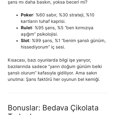
şans mı daha baskın, yoksa beceri mi?
Poker
: %60 sabır, %30 strateji, %10
kartların tuhaf kaprisi.
Rulet
: %95 şans, %5 “ben kırmızıya
aşığım” psikolojisi.
Slot
: %99 şans, %1 “benim şanslı günüm,
hissediyorum” iç sesi.
Kısacası, bazı oyunlarda bilgi işe yarıyor,
bazılarında sadece “yarın doğum günüm belki
şanslı olurum” kafasıyla gidiliyor. Ama sakın
unutma: Şans faktörü her oyunun bel kemiği.
Bonuslar: Bedava Çikolata