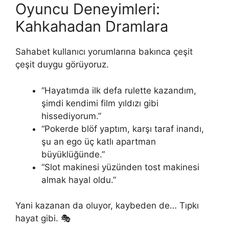
Oyuncu Deneyimleri:
Kahkahadan Dramlara
Sahabet kullanıcı yorumlarına bakınca çeşit
çeşit duygu görüyoruz.
“Hayatımda ilk defa rulette kazandım,
şimdi kendimi film yıldızı gibi
hissediyorum.”
“Pokerde blöf yaptım, karşı taraf inandı,
şu an ego üç katlı apartman
büyüklüğünde.”
“Slot makinesi yüzünden tost makinesi
almak hayal oldu.”
Yani kazanan da oluyor, kaybeden de… Tıpkı
hayat gibi. 🎭