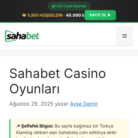
İçeriğe
7/24 Canlı Destek
atla
💎 %300 HOŞGELDİN ·
45.000 ₺
KAYIT OL ►
Men
Sahabet Casino
Oyunları
Ağustos 29, 2025
yazar
Ayşe Demir
📌 Şeffaflık Bilgisi:
Bu sayfa bağımsız bir Türkçe
iGaming rehberi olan Sahabeta.com editörya ekibi