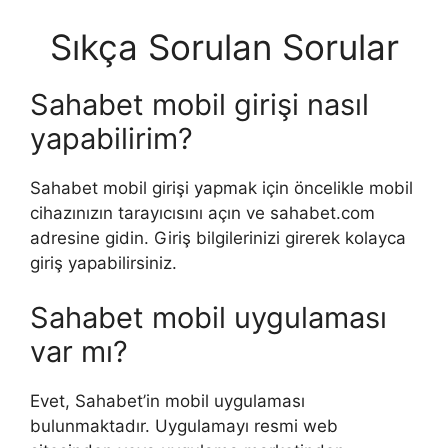
Sıkça Sorulan Sorular
Sahabet mobil girişi nasıl
yapabilirim?
Sahabet mobil girişi yapmak için öncelikle mobil
cihazınızın tarayıcısını açın ve sahabet.com
adresine gidin. Giriş bilgilerinizi girerek kolayca
giriş yapabilirsiniz.
Sahabet mobil uygulaması
var mı?
Evet, Sahabet’in mobil uygulaması
bulunmaktadır. Uygulamayı resmi web