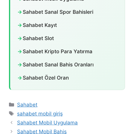
→
Sahabet Sanal Spor Bahisleri
→
Sahabet Kayıt
→
Sahabet Slot
→
Sahabet Kripto Para Yatırma
→
Sahabet Sanal Bahis Oranları
→
Sahabet Özel Oran
Kategoriler
Sahabet
Etiketler
sahabet mobil giriş
Sahabet Mobil Uygulama
Sahabet Mobil Bahis