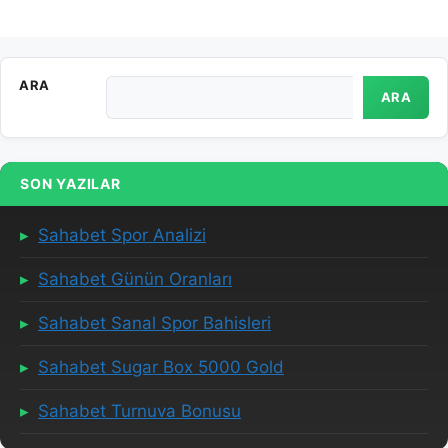
ARA
ARA
SON YAZILAR
Sahabet Spor Analizi
Sahabet Günün Oranları
Sahabet Sanal Spor Bahisleri
Sahabet Sugar Box 5000 Gold
Sahabet Turnuva Bonusu