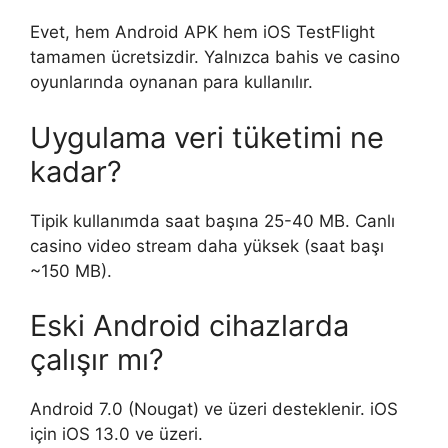
Evet, hem Android APK hem iOS TestFlight
tamamen ücretsizdir. Yalnızca bahis ve casino
oyunlarında oynanan para kullanılır.
Uygulama veri tüketimi ne
kadar?
Tipik kullanımda saat başına 25-40 MB. Canlı
casino video stream daha yüksek (saat başı
~150 MB).
Eski Android cihazlarda
çalışır mı?
Android 7.0 (Nougat) ve üzeri desteklenir. iOS
için iOS 13.0 ve üzeri.