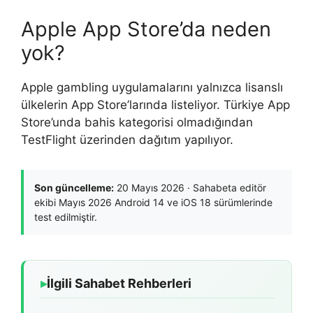
Apple App Store’da neden
yok?
Apple gambling uygulamalarını yalnızca lisanslı
ülkelerin App Store’larında listeliyor. Türkiye App
Store’unda bahis kategorisi olmadığından
TestFlight üzerinden dağıtım yapılıyor.
Son güncelleme:
20 Mayıs 2026 · Sahabeta editör
ekibi Mayıs 2026 Android 14 ve iOS 18 sürümlerinde
test edilmiştir.
▸
İlgili Sahabet Rehberleri