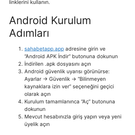
linklerini kullanın.
Android Kurulum
Adımları
sahabetapp.app
adresine girin ve
“Android APK İndir” butonuna dokunun
İndirilen .apk dosyasını açın
Android güvenlik uyarısı görünürse:
Ayarlar → Güvenlik → “Bilinmeyen
kaynaklara izin ver” seçeneğini geçici
olarak açın
Kurulum tamamlanınca “Aç” butonuna
dokunun
Mevcut hesabınızla giriş yapın veya yeni
üyelik açın