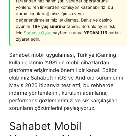
tarafından hazırlanmıştır. Sahabet operatörüne
yönlendiren linklerden komisyon kazanabiliriz; bu
durum içerik bağımsızlığımızı veya
değerlendirmelerimizi etkilemez. Bahis ve casino
oyunları
18+ yaş sınırına
tabidir. Sorunlu oyun riski
için
Sorumlu Oyun
sayfamızı veya
YEDAM 115
hattını
ziyaret edin.
Sahabet mobil uygulaması, Türkiye iGaming
kullanıcılarının %98’inin mobil cihazlardan
platforma erişiminde önemli bir kanal. Editör
ekibimiz Sahabet’in iOS ve Android sürümlerini
Mayıs 2026 itibarıyla test etti; bu rehberde
indirme yöntemlerini, kurulum adımlarını,
performans gözlemlerimizi ve sık karşılaşılan
sorunların çözümlerini paylaşıyoruz.
Sahabet Mobil