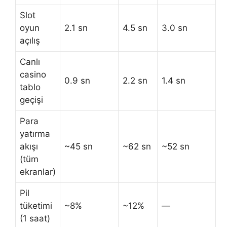
Slot
oyun
2.1 sn
4.5 sn
3.0 sn
açılış
Canlı
casino
0.9 sn
2.2 sn
1.4 sn
tablo
geçişi
Para
yatırma
akışı
~45 sn
~62 sn
~52 sn
(tüm
ekranlar)
Pil
tüketimi
~8%
~12%
—
(1 saat)