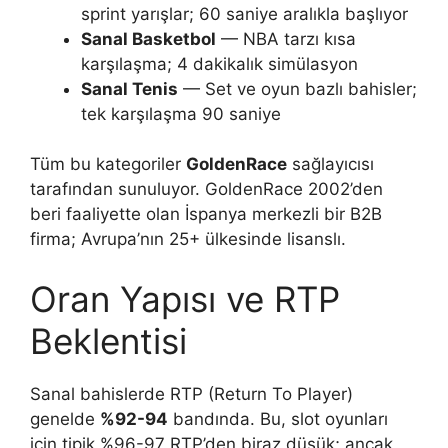
sprint yarışlar; 60 saniye aralıkla başlıyor
Sanal Basketbol
— NBA tarzı kısa
karşılaşma; 4 dakikalık simülasyon
Sanal Tenis
— Set ve oyun bazlı bahisler;
tek karşılaşma 90 saniye
Tüm bu kategoriler
GoldenRace
sağlayıcısı
tarafından sunuluyor. GoldenRace 2002’den
beri faaliyette olan İspanya merkezli bir B2B
firma; Avrupa’nın 25+ ülkesinde lisanslı.
Oran Yapısı ve RTP
Beklentisi
Sanal bahislerde RTP (Return To Player)
genelde
%92-94
bandında. Bu, slot oyunları
için tipik %96-97 RTP’den biraz düşük; ancak