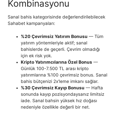
Kombinasyonu
Sanal bahis kategorisinde değerlendirilebilecek
Sahabet kampanyaları:
%20 Çevrimsiz Yatırım Bonusu
— Tüm
yatırım yöntemleriyle aktif; sanal
bahislerde de geçerli. Çevrim olmadığı
için ek risk yok.
Kripto Yatırımcılarına Özel Bonus
—
Günlük 100-7.500 TL arası kripto
yatırımlarına %100 çevrimsiz bonus. Sanal
bahis bütçenizi 2x’leme imkanı sağlar.
%30 Çevrimsiz Kayıp Bonusu
— Hafta
sonunda kayıp pozisyondaysanız limitsiz
iade. Sanal bahsin yüksek hız doğası
nedeniyle özellikle değerli bir net.