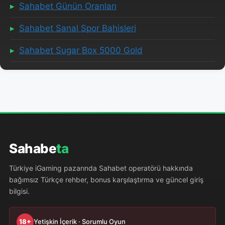
Sahabet Günün Oranları
Sahabet Sanal Spor Bahisleri
Sahabet Sugar Box 5000 Gold
Sahabe
ta
Türkiye iGaming pazarında Sahabet operatörü hakkında
bağımsız Türkçe rehber, bonus karşılaştırma ve güncel giriş
bilgisi.
18+
Yetişkin İçerik · Sorumlu Oyun