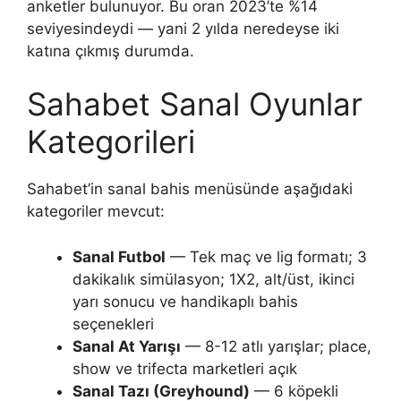
anketler bulunuyor. Bu oran 2023’te %14
seviyesindeydi — yani 2 yılda neredeyse iki
katına çıkmış durumda.
Sahabet Sanal Oyunlar
Kategorileri
Sahabet’in sanal bahis menüsünde aşağıdaki
kategoriler mevcut:
Sanal Futbol
— Tek maç ve lig formatı; 3
dakikalık simülasyon; 1X2, alt/üst, ikinci
yarı sonucu ve handikaplı bahis
seçenekleri
Sanal At Yarışı
— 8-12 atlı yarışlar; place,
show ve trifecta marketleri açık
Sanal Tazı (Greyhound)
— 6 köpekli