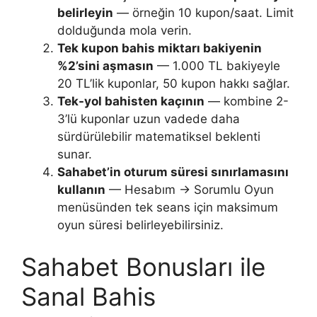
belirleyin
— örneğin 10 kupon/saat. Limit
dolduğunda mola verin.
Tek kupon bahis miktarı bakiyenin
%2’sini aşmasın
— 1.000 TL bakiyeyle
20 TL’lik kuponlar, 50 kupon hakkı sağlar.
Tek-yol bahisten kaçının
— kombine 2-
3’lü kuponlar uzun vadede daha
sürdürülebilir matematiksel beklenti
sunar.
Sahabet’in oturum süresi sınırlamasını
kullanın
— Hesabım → Sorumlu Oyun
menüsünden tek seans için maksimum
oyun süresi belirleyebilirsiniz.
Sahabet Bonusları ile
Sanal Bahis