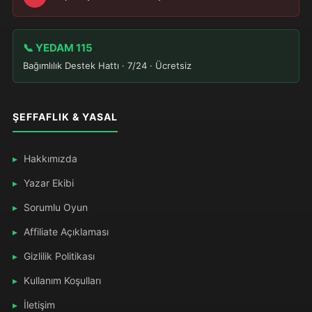
📞 YEDAM 115
Bağımlılık Destek Hattı · 7/24 · Ücretsiz
ŞEFFAFLIK & YASAL
Hakkımızda
Yazar Ekibi
Sorumlu Oyun
Affiliate Açıklaması
Gizlilik Politikası
Kullanım Koşulları
İletişim