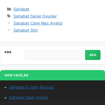
Kategoriler
Sahabet
Etiketler
Sahabet Sanal Oyunlar
Sahabet Canlı Maç Analizi
Sahabet Slot
ARA
ARA
SON YAZILAR
Sahabet E-spor Bonusu
Sahabet Spor Analizi