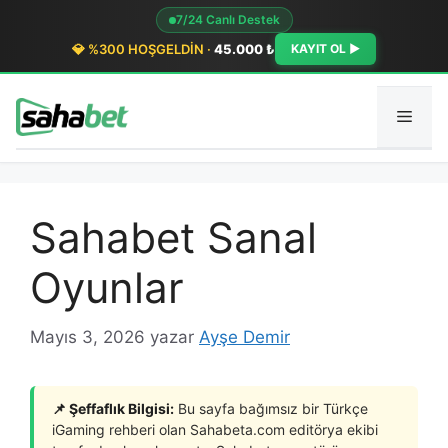
İçeriğe
7/24 Canlı Destek
atla
💎 %300 HOŞGELDİN ·
45.000 ₺
KAYIT OL ►
Men
Sahabet Sanal
Oyunlar
Mayıs 3, 2026
yazar
Ayşe Demir
📌 Şeffaflık Bilgisi:
Bu sayfa bağımsız bir Türkçe
iGaming rehberi olan Sahabeta.com editörya ekibi