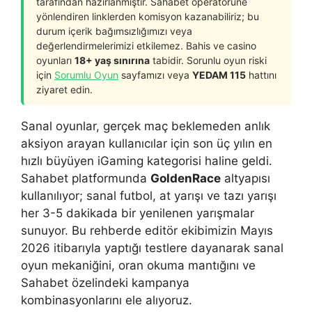
tarafından hazırlanmıştır. Sahabet operatörüne
yönlendiren linklerden komisyon kazanabiliriz; bu
durum içerik bağımsızlığımızı veya
değerlendirmelerimizi etkilemez. Bahis ve casino
oyunları
18+ yaş sınırına
tabidir. Sorunlu oyun riski
için
Sorumlu Oyun
sayfamızı veya
YEDAM 115
hattını
ziyaret edin.
Sanal oyunlar, gerçek maç beklemeden anlık
aksiyon arayan kullanıcılar için son üç yılın en
hızlı büyüyen iGaming kategorisi haline geldi.
Sahabet platformunda
GoldenRace
altyapısı
kullanılıyor; sanal futbol, at yarışı ve tazı yarışı
her 3-5 dakikada bir yenilenen yarışmalar
sunuyor. Bu rehberde editör ekibimizin Mayıs
2026 itibarıyla yaptığı testlere dayanarak sanal
oyun mekaniğini, oran okuma mantığını ve
Sahabet özelindeki kampanya
kombinasyonlarını ele alıyoruz.