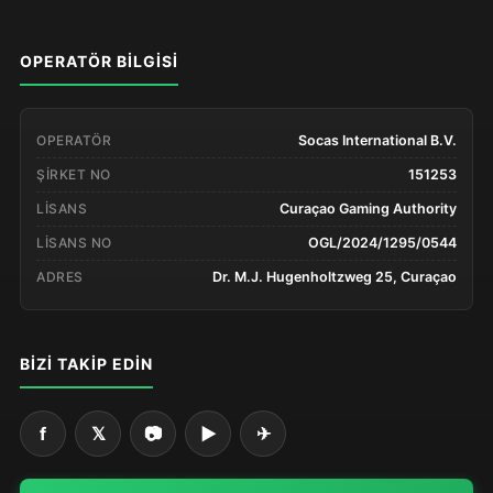
OPERATÖR BILGISI
OPERATÖR
Socas International B.V.
ŞIRKET NO
151253
LISANS
Curaçao Gaming Authority
LISANS NO
OGL/2024/1295/0544
ADRES
Dr. M.J. Hugenholtzweg 25, Curaçao
BIZI TAKIP EDIN
f
𝕏
📷
▶
✈