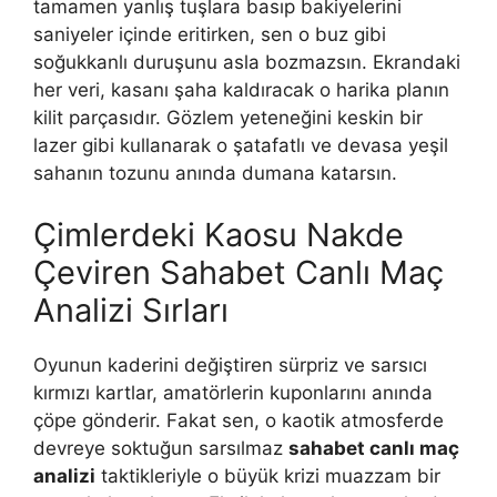
tamamen yanlış tuşlara basıp bakiyelerini
saniyeler içinde eritirken, sen o buz gibi
soğukkanlı duruşunu asla bozmazsın. Ekrandaki
her veri, kasanı şaha kaldıracak o harika planın
kilit parçasıdır. Gözlem yeteneğini keskin bir
lazer gibi kullanarak o şatafatlı ve devasa yeşil
sahanın tozunu anında dumana katarsın.
Çimlerdeki Kaosu Nakde
Çeviren Sahabet Canlı Maç
Analizi Sırları
Oyunun kaderini değiştiren sürpriz ve sarsıcı
kırmızı kartlar, amatörlerin kuponlarını anında
çöpe gönderir. Fakat sen, o kaotik atmosferde
devreye soktuğun sarsılmaz
sahabet canlı maç
analizi
taktikleriyle o büyük krizi muazzam bir