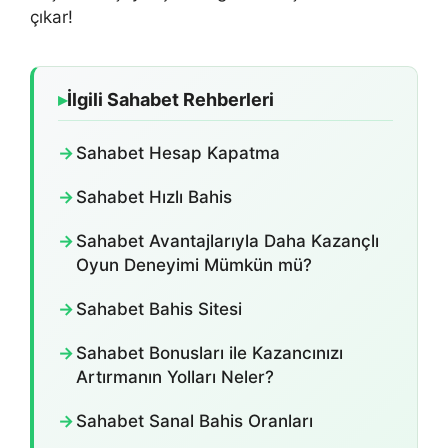
çıkar!
▸
İlgili Sahabet Rehberleri
→
Sahabet Hesap Kapatma
→
Sahabet Hızlı Bahis
→
Sahabet Avantajlarıyla Daha Kazançlı
Oyun Deneyimi Mümkün mü?
→
Sahabet Bahis Sitesi
→
Sahabet Bonusları ile Kazancınızı
Artırmanın Yolları Neler?
→
Sahabet Sanal Bahis Oranları