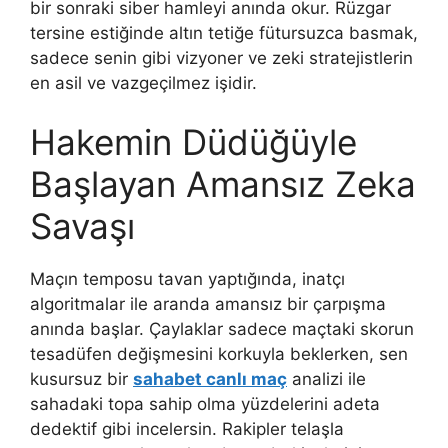
bir sonraki siber hamleyi anında okur. Rüzgar
tersine estiğinde altın tetiğe fütursuzca basmak,
sadece senin gibi vizyoner ve zeki stratejistlerin
en asil ve vazgeçilmez işidir.
Hakemin Düdüğüyle
Başlayan Amansız Zeka
Savaşı
Maçın temposu tavan yaptığında, inatçı
algoritmalar ile aranda amansız bir çarpışma
anında başlar. Çaylaklar sadece maçtaki skorun
tesadüfen değişmesini korkuyla beklerken, sen
kusursuz bir
sahabet canlı maç
analizi ile
sahadaki topa sahip olma yüzdelerini adeta
dedektif gibi incelersin. Rakipler telaşla