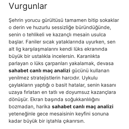
Vurgunlar
Şehrin yorucu gürültüsü tamamen bitip sokaklar
o derin ve huzurlu sessizliğe büründüğünde,
senin o tehlikeli ve kazançlı mesain usulca
başlar. Faniler sıcak yataklarında uyurken, sen
alt lig karşılaşmalarını kendi lüks ekranında
büyük bir ustalıkla incelersin. Karanlıkta
parlayan o lüks çarpanları yakalamak, devasa
sahabet canlı maç analizi
gücünü kullanan
yenilmez stratejistlerin harcıdır. Uykulu
çaylakların yaptığı o basit hatalar, senin kasanı
uzaya fırlatan en tatlı ve doyumsuz kazançlara
dönüşür. Ekran başında soğukkanlılığını
bozmadan, harika
sahabet canlı maç analizi
yeteneğinle gece mesaisinin keyfini sonuna
kadar büyük bir iştahla çıkarırsın.