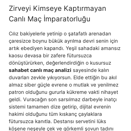
Zirveyi Kimseye Kaptırmayan
Canlı Maç İmparatorluğu
Cılız bakiyelerle yetinip o şatafatlı arenadan
çaresizce boynu bükük ayrılma devri senin için
artık ebediyen kapandı. Yeşil sahadaki amansız
kaosu devasa bir zafere fütursuzca
dönüştürürken, değerlendirdiğin o kusursuz
sahabet canlı maç analizi
sayesinde kalın
duvarları zevkle yıkıyorsun. Elde ettiğin bu akıl
almaz siber güçle evrene o mutlak ve yenilmez
patron olduğunu gururla kükreme vakti nihayet
geldi. Vuracağın son sarsılmaz darbeyle inatçı
sistemi tamamen dize getirip, dijital evrenin
hakimi olduğunu tüm kıskanç çaylaklara
fütursuzca kanıtla. Destansı servetini lüks
köşene neşeyle çek ve görkemli şovun tadını