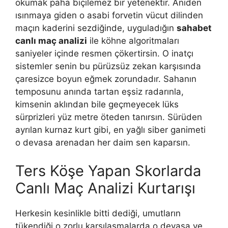
okumak paha biçilemez bir yetenektir. Aniden
ısınmaya giden o asabi forvetin vücut dilinden
maçın kaderini sezdiğinde, uyguladığın
sahabet
canlı maç analizi
ile köhne algoritmaları
saniyeler içinde resmen çökertirsin. O inatçı
sistemler senin bu pürüzsüz zekan karşısında
çaresizce boyun eğmek zorundadır. Sahanın
temposunu anında tartan eşsiz radarınla,
kimsenin aklından bile geçmeyecek lüks
sürprizleri yüz metre öteden tanırsın. Sürüden
ayrılan kurnaz kurt gibi, en yağlı siber ganimeti
o devasa arenadan her daim sen kaparsın.
Ters Köşe Yapan Skorlarda
Canlı Maç Analizi Kurtarışı
Herkesin kesinlikle bitti dediği, umutların
tükendiği o zorlu karşılaşmalarda o devasa ve