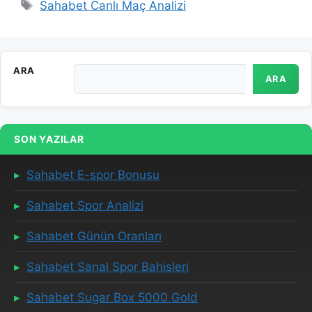
Etiketler
Sahabet Canlı Maç Analizi
ARA
ARA
SON YAZILAR
Sahabet E-spor Bonusu
Sahabet Spor Analizi
Sahabet Günün Oranları
Sahabet Sanal Spor Bahisleri
Sahabet Sugar Box 5000 Gold