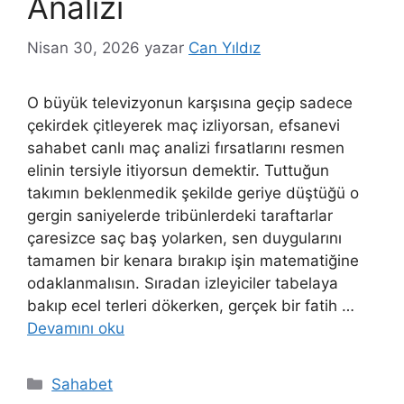
Analizi
Nisan 30, 2026
yazar
Can Yıldız
O büyük televizyonun karşısına geçip sadece
çekirdek çitleyerek maç izliyorsan, efsanevi
sahabet canlı maç analizi fırsatlarını resmen
elinin tersiyle itiyorsun demektir. Tuttuğun
takımın beklenmedik şekilde geriye düştüğü o
gergin saniyelerde tribünlerdeki taraftarlar
çaresizce saç baş yolarken, sen duygularını
tamamen bir kenara bırakıp işin matematiğine
odaklanmalısın. Sıradan izleyiciler tabelaya
bakıp ecel terleri dökerken, gerçek bir fatih …
Devamını oku
Kategoriler
Sahabet