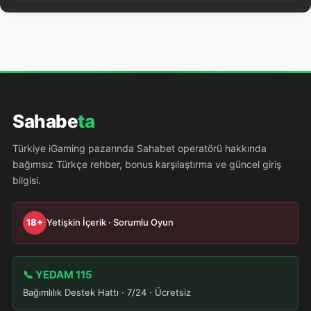
Sahabe
ta
Türkiye iGaming pazarında Sahabet operatörü hakkında
bağımsız Türkçe rehber, bonus karşılaştırma ve güncel giriş
bilgisi.
18+
Yetişkin İçerik · Sorumlu Oyun
📞 YEDAM 115
Bağımlılık Destek Hattı · 7/24 · Ücretsiz