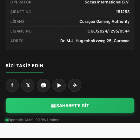
OPERATÖR
Socas International B.V.
ŞIRKET NO
151253
LISANS
Curaçao Gaming Authority
LISANS NO
OGL/2024/1295/0544
ADRES
Dr. M.J. Hugenholtzweg 25, Curaçao
BIZI TAKIP EDIN
f
𝕏
📷
▶
✈
🎰 SAHABET'E GIT
Operatör Aktif · 99.8% Uptime