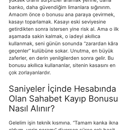
yüksek oranlı sürprizler aramak yerine, daha
banko, daha güvendiğim limanlara sığınırım.
Amacım önce o bonusu ana paraya çevirmek,
kasayı toparlamak. Kasayı eski seviyesine
getirdikten sonra istersen yine risk al. Ama o ilk
aşamada sakin kalmak, o iadeyi akıllıca
kullanmak, seni günün sonunda “zarardan kâra
geçenler” kulübüne sokar. Unutma, en büyük
zaferler, en derin yenilgilerden sonra gelir. Bu
bonusu akıllıca kullananlar, sitenin kasasını en
çok zorlayanlardır.
Saniyeler İçinde Hesabında
Olan Sahabet Kayıp Bonusu
Nasıl Alınır?
Gelelim işin teknik kısmına. “Tamam kanka ikna
oldum, verin paramı” diyorsan süreç çok basit.