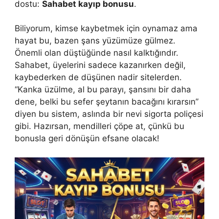
dostu:
Sahabet kayıp bonusu
.
Biliyorum, kimse kaybetmek için oynamaz ama
hayat bu, bazen şans yüzümüze gülmez.
Önemli olan düştüğünde nasıl kalktığındır.
Sahabet, üyelerini sadece kazanırken değil,
kaybederken de düşünen nadir sitelerden.
“Kanka üzülme, al bu parayı, şansını bir daha
dene, belki bu sefer şeytanın bacağını kırarsın”
diyen bu sistem, aslında bir nevi sigorta poliçesi
gibi. Hazırsan, mendilleri çöpe at, çünkü bu
bonusla geri dönüşün efsane olacak!