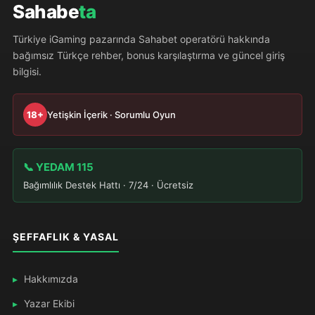
Sahabe
ta
Türkiye iGaming pazarında Sahabet operatörü hakkında
bağımsız Türkçe rehber, bonus karşılaştırma ve güncel giriş
bilgisi.
18+
Yetişkin İçerik · Sorumlu Oyun
📞 YEDAM 115
Bağımlılık Destek Hattı · 7/24 · Ücretsiz
ŞEFFAFLIK & YASAL
Hakkımızda
Yazar Ekibi