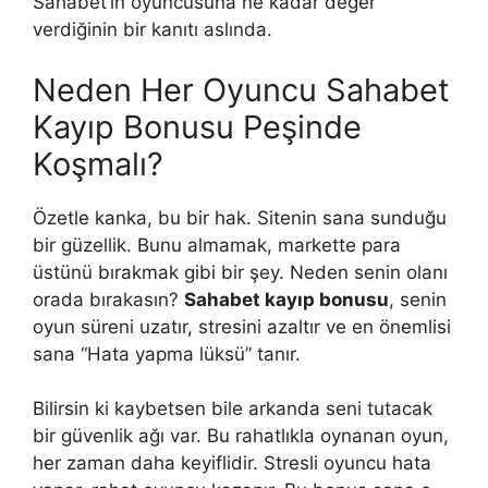
Sahabet’in oyuncusuna ne kadar değer
verdiğinin bir kanıtı aslında.
Neden Her Oyuncu Sahabet
Kayıp Bonusu Peşinde
Koşmalı?
Özetle kanka, bu bir hak. Sitenin sana sunduğu
bir güzellik. Bunu almamak, markette para
üstünü bırakmak gibi bir şey. Neden senin olanı
orada bırakasın?
Sahabet kayıp bonusu
, senin
oyun süreni uzatır, stresini azaltır ve en önemlisi
sana “Hata yapma lüksü” tanır.
Bilirsin ki kaybetsen bile arkanda seni tutacak
bir güvenlik ağı var. Bu rahatlıkla oynanan oyun,
her zaman daha keyiflidir. Stresli oyuncu hata