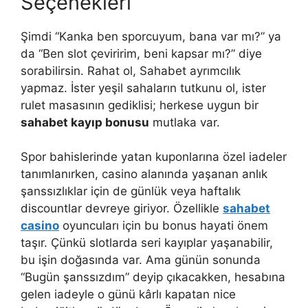
Seçenekleri
Şimdi “Kanka ben sporcuyum, bana var mı?” ya
da “Ben slot çeviririm, beni kapsar mı?” diye
sorabilirsin. Rahat ol, Sahabet ayrımcılık
yapmaz. İster yeşil sahaların tutkunu ol, ister
rulet masasının gediklisi; herkese uygun bir
sahabet kayıp bonusu
mutlaka var.
Spor bahislerinde yatan kuponlarına özel iadeler
tanımlanırken, casino alanında yaşanan anlık
şanssızlıklar için de günlük veya haftalık
discountlar devreye giriyor. Özellikle
sahabet
casino
oyuncuları için bu bonus hayati önem
taşır. Çünkü slotlarda seri kayıplar yaşanabilir,
bu işin doğasında var. Ama günün sonunda
“Bugün şanssızdım” deyip çıkacakken, hesabına
gelen iadeyle o günü kârlı kapatan nice