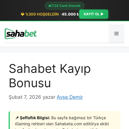
İçeriğe
7/24 Canlı Destek
atla
💎 %300 HOŞGELDİN ·
45.000 ₺
KAYIT OL ►
Men
Sahabet Kayıp
Bonusu
Şubat 7, 2026
yazar
Ayşe Demir
📌 Şeffaflık Bilgisi:
Bu sayfa bağımsız bir Türkçe
iGaming rehberi olan Sahabeta.com editörya ekibi