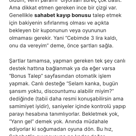
Ama dikkat etmen gereken ince bir çizgi var.
Genellikle
sahabet kayıp bonusu
talep etmek
için bakiyenin sıfırlanmış olması ve açıkta
bekleyen bir kuponunun veya oyununun
olmaması gerekir. Yani “Cebimde 3 lira kaldı,
onu da vereyim” deme, önce şartları sağla.
Şartlar tamamsa, yapman gereken tek şey canlı
destek hattına bağlanmak ya da eğer varsa
“Bonus Talep” sayfasından otomatik işlem
yapmak. Canlı desteğe “Selam kanka, bugün
şansım yoktu, discountumu alabilir miyim?”
dediğinde (tabii daha resmi konuşabilirsin ama
samimiyet iyidir), saniyeler içinde kontrolü yapıp
parayı hesabına tanımlıyorlar. Bekletmek yok,
“Yarın gel” demek yok. Anında müdahale
ediyorlar ki soğumadan oyuna dön. Bu hız,