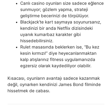
Canlı casino oyunları size sadece eğlence
sunmuyor; gözlem yapma, strateji
geliştirme becerinizi de törpülüyor.
Blackjack’te kart saymaya soyunursanız,
kendinizi bir anda Netflix dizisindeki
uyanık kumarbaz karakter gibi
hissedebilirsiniz.
Rulet masasında beklerken ise, “Bu kez
kesin kırmızı!” diye heyecanlanmaktan
kalp atışlarınız fitness uygulamanızda
egzersiz olarak kaydediliyor olabilir.
Kısacası, oyunların avantajı sadece kazanmak
değil, oynarken kendinizi James Bond filminde
hissetmek de cabası.