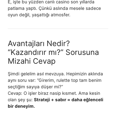
E, işte bu yüzden canlı casino son yıllarda
patlama yaptı. Çünkü aslında mesele sadece
oyun değil, yaşattığı atmosfer.
Avantajları Nedir?
“Kazandırır mı?” Sorusuna
Mizahi Cevap
Şimdi gelelim asıl mevzuya. Hepimizin aklında
aynı soru var: “Girerim, rulette top tam benim
seçtiğim sayıya düşer mi?”
Cevap: O işler biraz nasip kısmet. Ama kesin
olan şey şu:
Strateji + sabır = daha eğlenceli
bir deneyim.