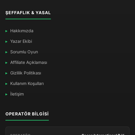
ŞEFFAFLIK & YASAL
Hakkımızda
Yazar Ekibi
Sorumlu Oyun
Affiliate Açıklaması
Gizlilik Politikası
Kullanım Koşulları
İletişim
OPERATÖR BILGISI