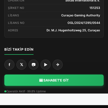
OPERATÖR
Socas International B.V.
ŞIRKET NO
151253
LISANS
Curaçao Gaming Authority
LISANS NO
OGL/2024/1295/0544
ADRES
Dr. M.J. Hugenholtzweg 25, Curaçao
BIZI TAKIP EDIN
f
𝕏
📷
▶
✈
🎰 SAHABET'E GIT
Operatör Aktif · 99.8% Uptime