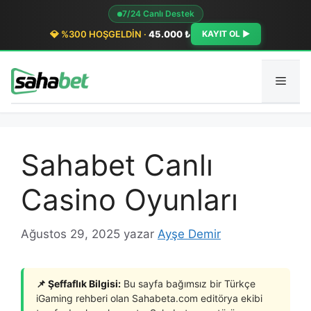
İçeriğe
7/24 Canlı Destek
atla
💎 %300 HOŞGELDİN ·
45.000 ₺
KAYIT OL ►
Men
Sahabet Canlı
Casino Oyunları
Ağustos 29, 2025
yazar
Ayşe Demir
📌 Şeffaflık Bilgisi:
Bu sayfa bağımsız bir Türkçe
iGaming rehberi olan Sahabeta.com editörya ekibi