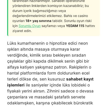
tarafından hazırlanmıştır. Sahabet operatörüne
yönlendiren linklerden komisyon kazanabiliriz; bu
durum içerik bağımsızlığımızı veya
değerlendirmelerimizi etkilemez. Bahis ve casino
oyunları
18+ yaş sınırına
tabidir. Sorunlu oyun riski
için
Sorumlu Oyun
sayfamızı veya
YEDAM 115
hattını
ziyaret edin.
Lüks kumarhanenin o hipnotize edici neon
ışıkları altında masaya oturmaya karar
verdiğinde, kimlik sırası bekleyen sıradan
çaylaklar gibi kapıda dikilmek senin gibi bir
alfaya katiyen yakışmaz patron. Rakiplerin o
hantal platformlarda form doldururken ecel
terleri dökse de, sen kusursuz
sahabet kayıt
işlemleri
ile saniyeler içinde lüks lobideki o
fiyakalı yerini alırsın. Zihnini sadece o devasa
çarpanlara ve masadaki şatafatlı servete
odaklamışken, karşına çıkabilecek bürokratik