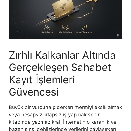
Zırhlı Kalkanlar Altında
Gerçekleşen Sahabet
Kayıt İşlemleri
Güvencesi
Büyük bir vurguna giderken mermiyi eksik almak
veya hesapsız kitapsız iş yapmak senin
kitabında yazmaz kral. İnternetin o karanlık ve
bazen sinsi dehlizlerinde verilerini paylaşırken