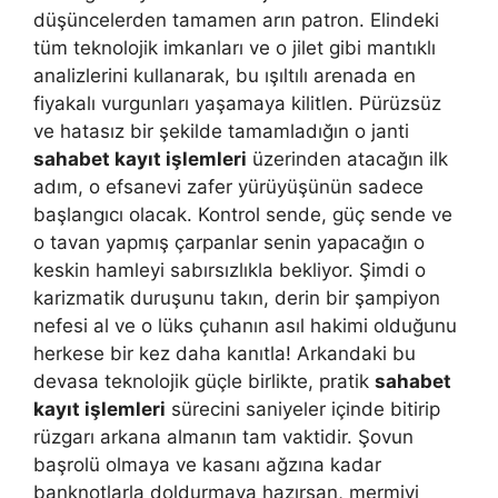
düşüncelerden tamamen arın patron. Elindeki
tüm teknolojik imkanları ve o jilet gibi mantıklı
analizlerini kullanarak, bu ışıltılı arenada en
fiyakalı vurgunları yaşamaya kilitlen. Pürüzsüz
ve hatasız bir şekilde tamamladığın o janti
sahabet kayıt işlemleri
üzerinden atacağın ilk
adım, o efsanevi zafer yürüyüşünün sadece
başlangıcı olacak. Kontrol sende, güç sende ve
o tavan yapmış çarpanlar senin yapacağın o
keskin hamleyi sabırsızlıkla bekliyor. Şimdi o
karizmatik duruşunu takın, derin bir şampiyon
nefesi al ve o lüks çuhanın asıl hakimi olduğunu
herkese bir kez daha kanıtla! Arkandaki bu
devasa teknolojik güçle birlikte, pratik
sahabet
kayıt işlemleri
sürecini saniyeler içinde bitirip
rüzgarı arkana almanın tam vaktidir. Şovun
başrolü olmaya ve kasanı ağzına kadar
banknotlarla doldurmaya hazırsan, mermiyi