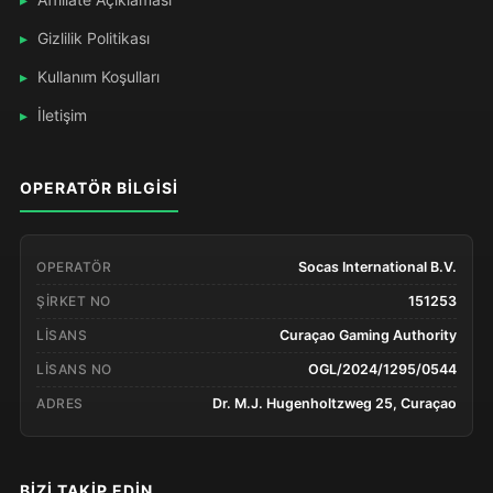
Gizlilik Politikası
Kullanım Koşulları
İletişim
OPERATÖR BILGISI
OPERATÖR
Socas International B.V.
ŞIRKET NO
151253
LISANS
Curaçao Gaming Authority
LISANS NO
OGL/2024/1295/0544
ADRES
Dr. M.J. Hugenholtzweg 25, Curaçao
BIZI TAKIP EDIN