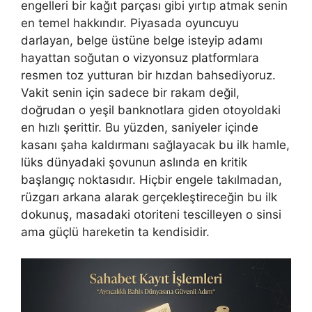
engelleri bir kağıt parçası gibi yırtıp atmak senin
en temel hakkındır. Piyasada oyuncuyu
darlayan, belge üstüne belge isteyip adamı
hayattan soğutan o vizyonsuz platformlara
resmen toz yutturan bir hızdan bahsediyoruz.
Vakit senin için sadece bir rakam değil,
doğrudan o yeşil banknotlara giden otoyoldaki
en hızlı şerittir. Bu yüzden, saniyeler içinde
kasanı şaha kaldırmanı sağlayacak bu ilk hamle,
lüks dünyadaki şovunun aslında en kritik
başlangıç noktasıdır. Hiçbir engele takılmadan,
rüzgarı arkana alarak gerçekleştireceğin bu ilk
dokunuş, masadaki otoriteni tescilleyen o sinsi
ama güçlü hareketin ta kendisidir.