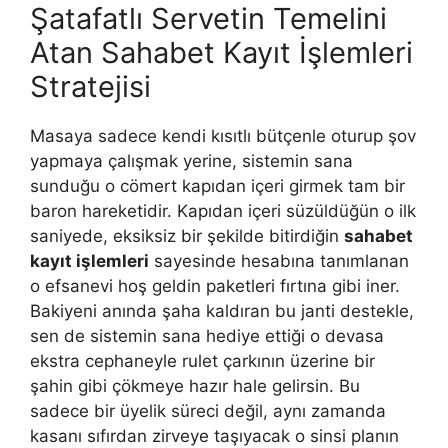
Şatafatlı Servetin Temelini
Atan Sahabet Kayıt İşlemleri
Stratejisi
Masaya sadece kendi kısıtlı bütçenle oturup şov
yapmaya çalışmak yerine, sistemin sana
sunduğu o cömert kapıdan içeri girmek tam bir
baron hareketidir. Kapıdan içeri süzüldüğün o ilk
saniyede, eksiksiz bir şekilde bitirdiğin
sahabet
kayıt işlemleri
sayesinde hesabına tanımlanan
o efsanevi hoş geldin paketleri fırtına gibi iner.
Bakiyeni anında şaha kaldıran bu janti destekle,
sen de sistemin sana hediye ettiği o devasa
ekstra cephaneyle rulet çarkının üzerine bir
şahin gibi çökmeye hazır hale gelirsin. Bu
sadece bir üyelik süreci değil, aynı zamanda
kasanı sıfırdan zirveye taşıyacak o sinsi planın