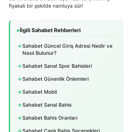
fiyakalı bir şekilde namluya sür!
▸
İlgili Sahabet Rehberleri
→
Sahabet Güncel Giriş Adresi Nedir ve
Nasıl Bulunur?
→
Sahabet Sanal Spor Bahisleri
→
Sahabet Güvenlik Önlemleri
→
Sahabet Mobil
→
Sahabet Sanal Bahis
→
Sahabet Bahis Oranları
→
Sahabet Canlı Bahis Seçenekleri