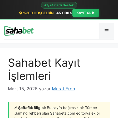
İçeriğe
7/24 Canlı Destek
atla
💎 %300 HOŞGELDİN ·
45.000 ₺
KAYIT OL ►
Men
Sahabet Kayıt
İşlemleri
Mart 15, 2026
yazar
Murat Eren
📌 Şeffaflık Bilgisi:
Bu sayfa bağımsız bir Türkçe
iGaming rehberi olan Sahabeta.com editörya ekibi