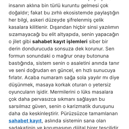
insanın aklına bin türlü kuruntu gelmesi çok
doğaldır; fakat bu zırhlı ekosistemde paylaştığın
her bilgi, askeri düzeyde şifrelenmiş çelik
kasalara kilitlenir. Dışarıdan hiçbir sinsi yazılımın
sızamayacağı bu elit altyapıda, senin yapacağın
o jilet gibi
sahabet kayıt işlemleri
siber bir
derin dondurucuda sonsuza dek korunur. Sen
formun sonundaki o mağrur onay butonuna
bastığında, sistem senin o asaletini anında tanır
ve seni doğrudan en güncel, en hızlı sunucuya
fırlatır. Acaba numaram sağa sola yayılır mı diye
düşünmek, masaya korkak oturan o yetersiz
oyuncuların işidir. Mermilerini o lüks masalara
çok daha pervasızca sıkmanı sağlayan bu
sarsılmaz güven, senin o karizmatik duruşunu
daha da keskinleştirir. Pürüzsüzce tamamlanan
sahabet kayıt
, aslında sistemin sana olan
sadakatinin ve korumasının dijital birer tescilidir.