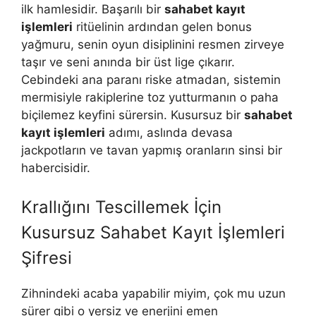
ilk hamlesidir. Başarılı bir
sahabet kayıt
işlemleri
ritüelinin ardından gelen bonus
yağmuru, senin oyun disiplinini resmen zirveye
taşır ve seni anında bir üst lige çıkarır.
Cebindeki ana paranı riske atmadan, sistemin
mermisiyle rakiplerine toz yutturmanın o paha
biçilemez keyfini sürersin. Kusursuz bir
sahabet
kayıt işlemleri
adımı, aslında devasa
jackpotların ve tavan yapmış oranların sinsi bir
habercisidir.
Krallığını Tescillemek İçin
Kusursuz Sahabet Kayıt İşlemleri
Şifresi
Zihnindeki acaba yapabilir miyim, çok mu uzun
sürer gibi o yersiz ve enerjini emen