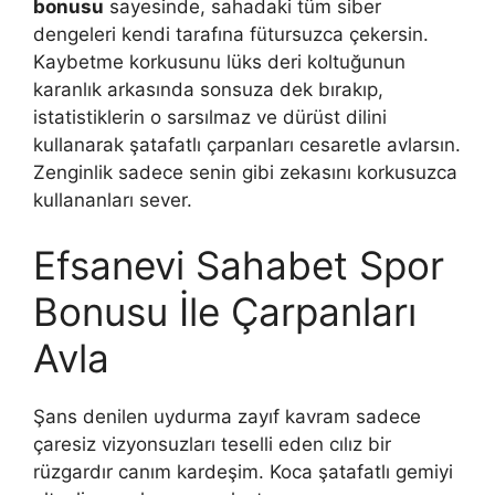
bonusu
sayesinde, sahadaki tüm siber
dengeleri kendi tarafına fütursuzca çekersin.
Kaybetme korkusunu lüks deri koltuğunun
karanlık arkasında sonsuza dek bırakıp,
istatistiklerin o sarsılmaz ve dürüst dilini
kullanarak şatafatlı çarpanları cesaretle avlarsın.
Zenginlik sadece senin gibi zekasını korkusuzca
kullananları sever.
Efsanevi Sahabet Spor
Bonusu İle Çarpanları
Avla
Şans denilen uydurma zayıf kavram sadece
çaresiz vizyonsuzları teselli eden cılız bir
rüzgardır canım kardeşim. Koca şatafatlı gemiyi