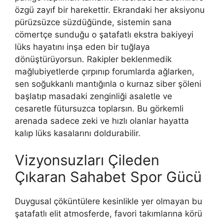
özgü zayıf bir harekettir. Ekrandaki her aksiyonu
pürüzsüzce süzdüğünde, sistemin sana
cömertçe sunduğu o şatafatlı ekstra bakiyeyi
lüks hayatını inşa eden bir tuğlaya
dönüştürüyorsun. Rakipler beklenmedik
mağlubiyetlerde çırpınıp forumlarda ağlarken,
sen soğukkanlı mantığınla o kurnaz siber şöleni
başlatıp masadaki zenginliği asaletle ve
cesaretle fütursuzca toplarsın. Bu görkemli
arenada sadece zeki ve hızlı olanlar hayatta
kalıp lüks kasalarını doldurabilir.
Vizyonsuzları Çileden
Çıkaran Sahabet Spor Gücü
Duygusal çöküntülere kesinlikle yer olmayan bu
şatafatlı elit atmosferde, favori takımlarına körü