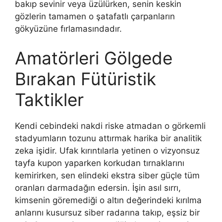
bakıp sevinir veya üzülürken, senin keskin
gözlerin tamamen o şatafatlı çarpanların
gökyüzüne fırlamasındadır.
Amatörleri Gölgede
Bırakan Fütüristik
Taktikler
Kendi cebindeki nakdi riske atmadan o görkemli
stadyumların tozunu attırmak harika bir analitik
zeka işidir. Ufak kırıntılarla yetinen o vizyonsuz
tayfa kupon yaparken korkudan tırnaklarını
kemirirken, sen elindeki ekstra siber güçle tüm
oranları darmadağın edersin. İşin asıl sırrı,
kimsenin göremediği o altın değerindeki kırılma
anlarını kusursuz siber radarına takıp, eşsiz bir