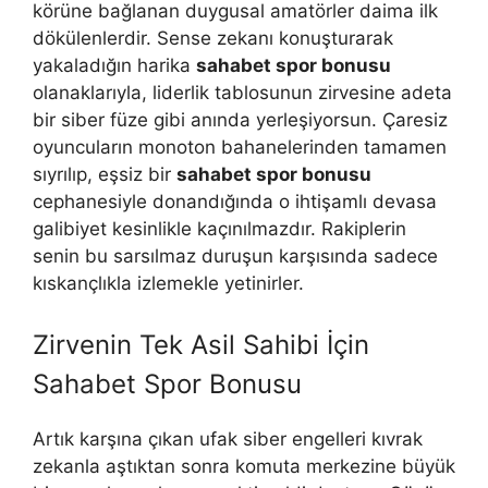
körüne bağlanan duygusal amatörler daima ilk
dökülenlerdir. Sense zekanı konuşturarak
yakaladığın harika
sahabet spor bonusu
olanaklarıyla, liderlik tablosunun zirvesine adeta
bir siber füze gibi anında yerleşiyorsun. Çaresiz
oyuncuların monoton bahanelerinden tamamen
sıyrılıp, eşsiz bir
sahabet spor bonusu
cephanesiyle donandığında o ihtişamlı devasa
galibiyet kesinlikle kaçınılmazdır. Rakiplerin
senin bu sarsılmaz duruşun karşısında sadece
kıskançlıkla izlemekle yetinirler.
Zirvenin Tek Asil Sahibi İçin
Sahabet Spor Bonusu
Artık karşına çıkan ufak siber engelleri kıvrak
zekanla aştıktan sonra komuta merkezine büyük