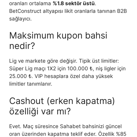
oranları ortalama
%1.8 sektör üstü
.
BetConstruct altyapısı likit oranlarla tanınan B2B
sağlayıcı.
Maksimum kupon bahsi
nedir?
Lig ve markete göre değişir. Tipik üst limitler:
Süper Lig maçı 1X2 için 100.000 ₺, niş ligler için
25.000 ₺. VIP hesaplara özel daha yüksek
limitler tanımlanır.
Cashout (erken kapatma)
özelliği var mı?
Evet. Maç süresince Sahabet bahsinizi güncel
oran üzerinden kapatma teklif eder. Özellik %85