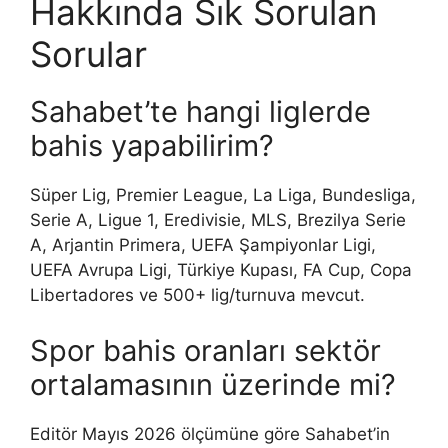
Hakkında Sık Sorulan
Sorular
Sahabet’te hangi liglerde
bahis yapabilirim?
Süper Lig, Premier League, La Liga, Bundesliga,
Serie A, Ligue 1, Eredivisie, MLS, Brezilya Serie
A, Arjantin Primera, UEFA Şampiyonlar Ligi,
UEFA Avrupa Ligi, Türkiye Kupası, FA Cup, Copa
Libertadores ve 500+ lig/turnuva mevcut.
Spor bahis oranları sektör
ortalamasının üzerinde mi?
Editör Mayıs 2026 ölçümüne göre Sahabet’in