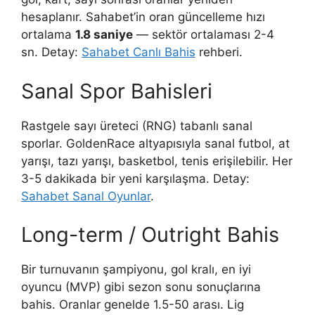
hesaplanır. Sahabet’in oran güncelleme hızı
ortalama
1.8 saniye
— sektör ortalaması 2-4
sn. Detay:
Sahabet Canlı Bahis
rehberi.
Sanal Spor Bahisleri
Rastgele sayı üreteci (RNG) tabanlı sanal
sporlar. GoldenRace altyapısıyla sanal futbol, at
yarışı, tazı yarışı, basketbol, tenis erişilebilir. Her
3-5 dakikada bir yeni karşılaşma. Detay:
Sahabet Sanal Oyunlar
.
Long-term / Outright Bahis
Bir turnuvanın şampiyonu, gol kralı, en iyi
oyuncu (MVP) gibi sezon sonu sonuçlarına
bahis. Oranlar genelde 1.5-50 arası. Lig