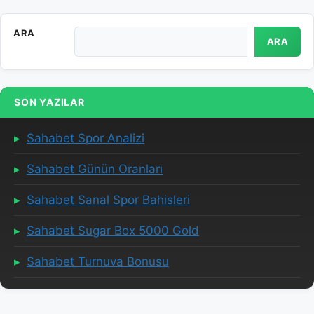
ARA
ARA
SON YAZILAR
Sahabet Spor Analizi
Sahabet Günün Oranları
Sahabet Sanal Spor Bahisleri
Sahabet Sugar Box 5000 Gold
Sahabet Turnuva Bonusu