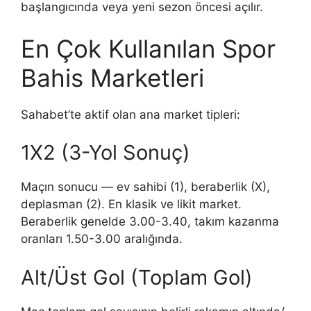
başlangıcında veya yeni sezon öncesi açılır.
En Çok Kullanılan Spor
Bahis Marketleri
Sahabet’te aktif olan ana market tipleri:
1X2 (3-Yol Sonuç)
Maçın sonucu — ev sahibi (1), beraberlik (X),
deplasman (2). En klasik ve likit market.
Beraberlik genelde 3.00-3.40, takım kazanma
oranları 1.50-3.00 aralığında.
Alt/Üst Gol (Toplam Gol)