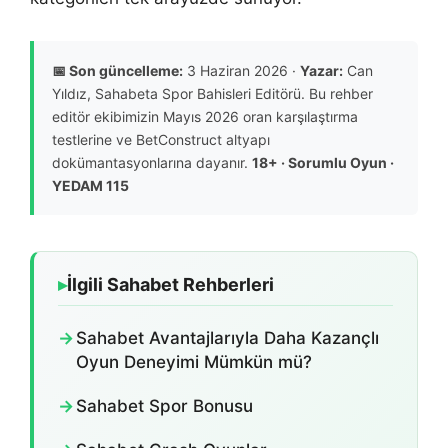
📅 Son güncelleme:
3 Haziran 2026 ·
Yazar:
Can
Yıldız, Sahabeta Spor Bahisleri Editörü. Bu rehber
editör ekibimizin Mayıs 2026 oran karşılaştırma
testlerine ve BetConstruct altyapı
dokümantasyonlarına dayanır.
18+ · Sorumlu Oyun ·
YEDAM 115
▸
İlgili Sahabet Rehberleri
→
Sahabet Avantajlarıyla Daha Kazançlı
Oyun Deneyimi Mümkün mü?
→
Sahabet Spor Bonusu