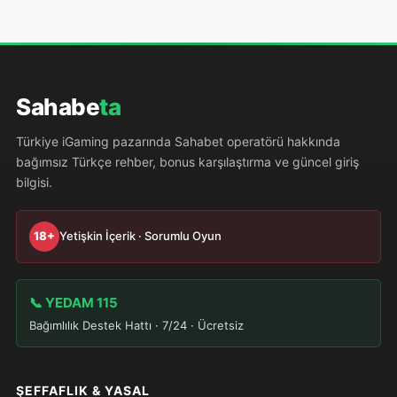
Sahabe
ta
Türkiye iGaming pazarında Sahabet operatörü hakkında
bağımsız Türkçe rehber, bonus karşılaştırma ve güncel giriş
bilgisi.
18+
Yetişkin İçerik · Sorumlu Oyun
📞 YEDAM 115
Bağımlılık Destek Hattı · 7/24 · Ücretsiz
ŞEFFAFLIK & YASAL