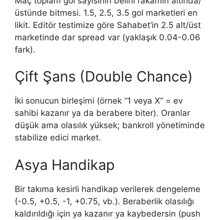
Maç toplam gol sayısının belirli rakamın altında/
üstünde bitmesi. 1.5, 2.5, 3.5 gol marketleri en
likit. Editör testimize göre Sahabet’in 2.5 alt/üst
marketinde dar spread var (yaklaşık 0.04-0.06
fark).
Çift Şans (Double Chance)
İki sonucun birleşimi (örnek “1 veya X” = ev
sahibi kazanır ya da berabere biter). Oranlar
düşük ama olasılık yüksek; bankroll yönetiminde
stabilize edici market.
Asya Handikap
Bir takıma kesirli handikap verilerek dengeleme
(-0.5, +0.5, -1, +0.75, vb.). Beraberlik olasılığı
kaldırıldığı için ya kazanır ya kaybedersin (push