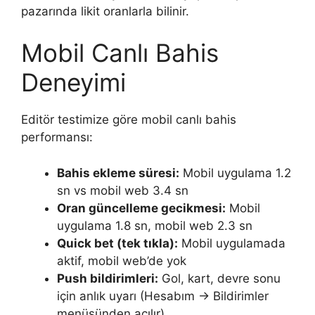
pazarında likit oranlarla bilinir.
Mobil Canlı Bahis
Deneyimi
Editör testimize göre mobil canlı bahis
performansı:
Bahis ekleme süresi:
Mobil uygulama 1.2
sn vs mobil web 3.4 sn
Oran güncelleme gecikmesi:
Mobil
uygulama 1.8 sn, mobil web 2.3 sn
Quick bet (tek tıkla):
Mobil uygulamada
aktif, mobil web’de yok
Push bildirimleri:
Gol, kart, devre sonu
için anlık uyarı (Hesabım → Bildirimler
menüsünden açılır)