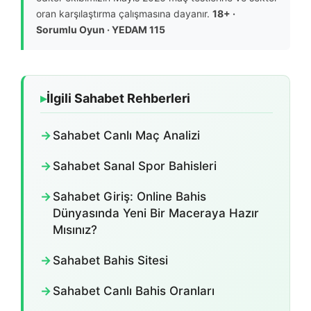
oran karşılaştırma çalışmasına dayanır.
18+ ·
Sorumlu Oyun · YEDAM 115
▸
İlgili Sahabet Rehberleri
→
Sahabet Canlı Maç Analizi
→
Sahabet Sanal Spor Bahisleri
→
Sahabet Giriş: Online Bahis
Dünyasında Yeni Bir Maceraya Hazır
Mısınız?
→
Sahabet Bahis Sitesi
→
Sahabet Canlı Bahis Oranları