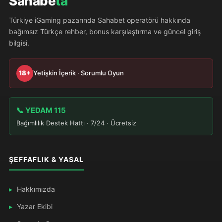
Sahabe
ta
Türkiye iGaming pazarında Sahabet operatörü hakkında
bağımsız Türkçe rehber, bonus karşılaştırma ve güncel giriş
bilgisi.
18+
Yetişkin İçerik · Sorumlu Oyun
📞 YEDAM 115
Bağımlılık Destek Hattı · 7/24 · Ücretsiz
ŞEFFAFLIK & YASAL
Hakkımızda
Yazar Ekibi