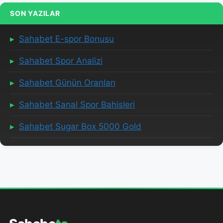
SON YAZILAR
Sahabet E-spor Bonusu
Sahabet Spor Analizi
Sahabet Günün Oranları
Sahabet Sanal Spor Bahisleri
Sahabet Sugar Box 5000 Gold