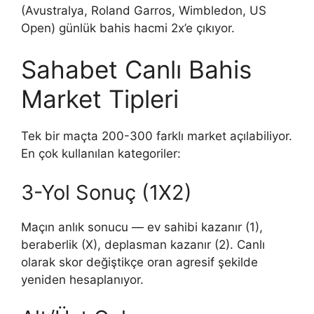
(Avustralya, Roland Garros, Wimbledon, US
Open) günlük bahis hacmi 2x’e çıkıyor.
Sahabet Canlı Bahis
Market Tipleri
Tek bir maçta 200-300 farklı market açılabiliyor.
En çok kullanılan kategoriler:
3-Yol Sonuç (1X2)
Maçın anlık sonucu — ev sahibi kazanır (1),
beraberlik (X), deplasman kazanır (2). Canlı
olarak skor değiştikçe oran agresif şekilde
yeniden hesaplanıyor.