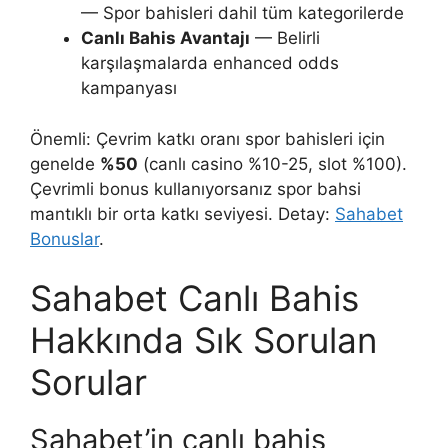
— Spor bahisleri dahil tüm kategorilerde
Canlı Bahis Avantajı
— Belirli
karşılaşmalarda enhanced odds
kampanyası
Önemli: Çevrim katkı oranı spor bahisleri için
genelde
%50
(canlı casino %10-25, slot %100).
Çevrimli bonus kullanıyorsanız spor bahsi
mantıklı bir orta katkı seviyesi. Detay:
Sahabet
Bonuslar
.
Sahabet Canlı Bahis
Hakkında Sık Sorulan
Sorular
Sahabet’in canlı bahis