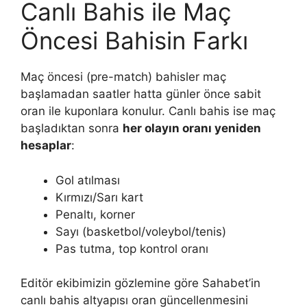
Canlı Bahis ile Maç
Öncesi Bahisin Farkı
Maç öncesi (pre-match) bahisler maç
başlamadan saatler hatta günler önce sabit
oran ile kuponlara konulur. Canlı bahis ise maç
başladıktan sonra
her olayın oranı yeniden
hesaplar
:
Gol atılması
Kırmızı/Sarı kart
Penaltı, korner
Sayı (basketbol/voleybol/tenis)
Pas tutma, top kontrol oranı
Editör ekibimizin gözlemine göre Sahabet’in
canlı bahis altyapısı oran güncellenmesini