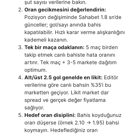
şut sayısı verilerine bakın.
Oran gecikmesini değerlendirin:
Pozisyon değişiminde Sahabet 1.8 sn’de
günceller; gol/sayı anında bahis
kapatılabilir. Hızlı karar verme alışkanlığını
kademeli kazanın.
Tek bir maça odaklanın:
5 maç birden
takip etmek canlı bahiste hata oranını
artırır. Tek maç + 3-5 markete dağıtım
optimum.
Alt/üst 2.5 gol genelde en likit:
Editör
verilerine göre canlı bahsin %35’i bu
marketten geçiyor. Likit market dar
spread ve gerçek değer fiyatlama
sağlıyor.
Hedef oran disiplini:
Bahis koyduğunuz
oran düşerse (örnek 2.10 → 1.95) bahsi
koymayın. Hedeflediğiniz oran