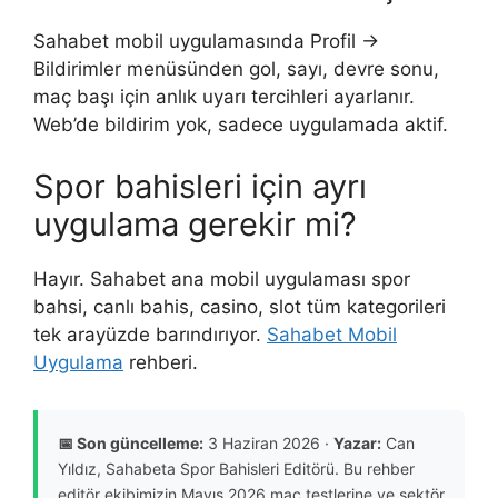
Sahabet mobil uygulamasında Profil →
Bildirimler menüsünden gol, sayı, devre sonu,
maç başı için anlık uyarı tercihleri ayarlanır.
Web’de bildirim yok, sadece uygulamada aktif.
Spor bahisleri için ayrı
uygulama gerekir mi?
Hayır. Sahabet ana mobil uygulaması spor
bahsi, canlı bahis, casino, slot tüm kategorileri
tek arayüzde barındırıyor.
Sahabet Mobil
Uygulama
rehberi.
📅 Son güncelleme:
3 Haziran 2026 ·
Yazar:
Can
Yıldız, Sahabeta Spor Bahisleri Editörü. Bu rehber
editör ekibimizin Mayıs 2026 maç testlerine ve sektör