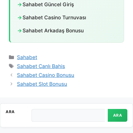
→
Sahabet Güncel Giriş
→
Sahabet Casino Turnuvası
→
Sahabet Arkadaş Bonusu
Kategoriler
Sahabet
Etiketler
Sahabet Canlı Bahis
Sahabet Casino Bonusu
Sahabet Slot Bonusu
ARA
ARA