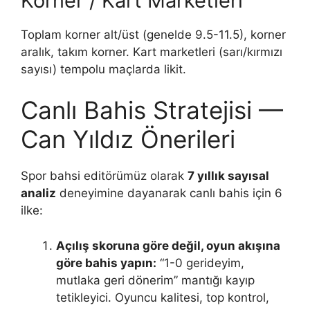
Korner / Kart Marketleri
Toplam korner alt/üst (genelde 9.5-11.5), korner
aralık, takım korner. Kart marketleri (sarı/kırmızı
sayısı) tempolu maçlarda likit.
Canlı Bahis Stratejisi —
Can Yıldız Önerileri
Spor bahsi editörümüz olarak
7 yıllık sayısal
analiz
deneyimine dayanarak canlı bahis için 6
ilke:
Açılış skoruna göre değil, oyun akışına
göre bahis yapın:
“1-0 gerideyim,
mutlaka geri dönerim” mantığı kayıp
tetikleyici. Oyuncu kalitesi, top kontrol,