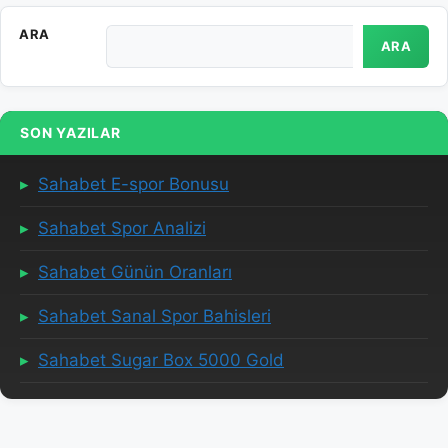
ARA
ARA
SON YAZILAR
Sahabet E-spor Bonusu
Sahabet Spor Analizi
Sahabet Günün Oranları
Sahabet Sanal Spor Bahisleri
Sahabet Sugar Box 5000 Gold