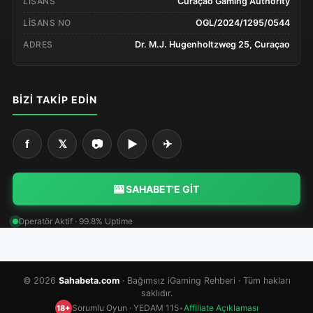
LISANS
Curaçao Gaming Authority
LISANS NO
OGL/2024/1295/0544
ADRES
Dr. M.J. Hugenholtzweg 25, Curaçao
BIZI TAKIP EDIN
f
𝕏
📷
▶
✈
🎰 SAHABET'E GIT
Operatör Aktif · 99.8% Uptime
© 2026
Sahabeta.com
· Bağımsız iGaming Rehberi · Tüm hakları
saklıdır.
Sorumlu Oyun · YEDAM 115
•
Affiliate Açıklaması
18+