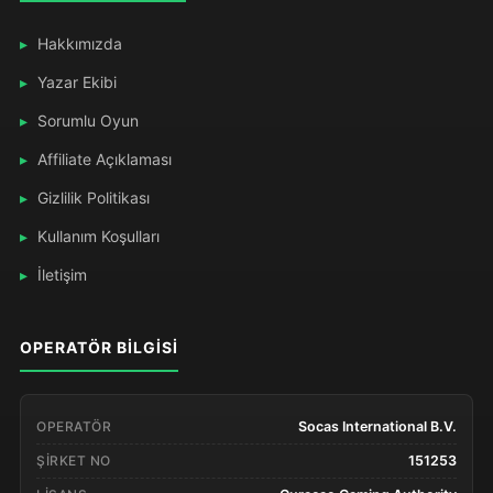
Hakkımızda
Yazar Ekibi
Sorumlu Oyun
Affiliate Açıklaması
Gizlilik Politikası
Kullanım Koşulları
İletişim
OPERATÖR BILGISI
OPERATÖR
Socas International B.V.
ŞIRKET NO
151253