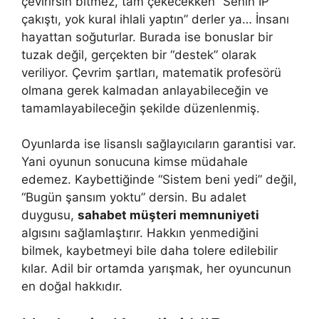
çevirirsin bitmez, tam çekecekken “Senin IP
çakıştı, yok kural ihlali yaptın” derler ya… İnsanı
hayattan soğuturlar. Burada ise bonuslar bir
tuzak değil, gerçekten bir “destek” olarak
veriliyor. Çevrim şartları, matematik profesörü
olmana gerek kalmadan anlayabileceğin ve
tamamlayabileceğin şekilde düzenlenmiş.
Oyunlarda ise lisanslı sağlayıcıların garantisi var.
Yani oyunun sonucuna kimse müdahale
edemez. Kaybettiğinde “Sistem beni yedi” değil,
“Bugün şansım yoktu” dersin. Bu adalet
duygusu,
sahabet müşteri memnuniyeti
algısını sağlamlaştırır. Hakkın yenmediğini
bilmek, kaybetmeyi bile daha tolere edilebilir
kılar. Adil bir ortamda yarışmak, her oyuncunun
en doğal hakkıdır.