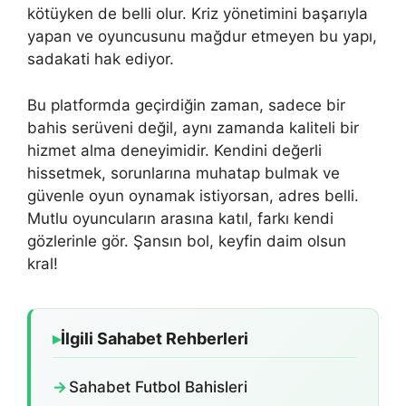
kötüyken de belli olur. Kriz yönetimini başarıyla
yapan ve oyuncusunu mağdur etmeyen bu yapı,
sadakati hak ediyor.
Bu platformda geçirdiğin zaman, sadece bir
bahis serüveni değil, aynı zamanda kaliteli bir
hizmet alma deneyimidir. Kendini değerli
hissetmek, sorunlarına muhatap bulmak ve
güvenle oyun oynamak istiyorsan, adres belli.
Mutlu oyuncuların arasına katıl, farkı kendi
gözlerinle gör. Şansın bol, keyfin daim olsun
kral!
▸
İlgili Sahabet Rehberleri
→
Sahabet Futbol Bahisleri