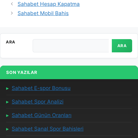
Sahabet Hesap Kapatma
Sahabet Mobil Bahis
ARA
ARA
SON YAZILAR
Sahabet E-spor Bonusu
Sahabet Spor Analizi
Sahabet Günün Oranları
Sahabet Sanal Spor Bahisleri