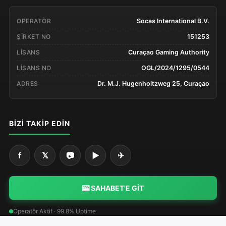
OPERATÖR
Socas International B.V.
ŞIRKET NO
151253
LISANS
Curaçao Gaming Authority
LISANS NO
OGL/2024/1295/0544
ADRES
Dr. M.J. Hugenholtzweg 25, Curaçao
BIZI TAKIP EDIN
f
𝕏
📷
▶
✈
🎰 SAHABET'E GIT
Operatör Aktif · 99.8% Uptime