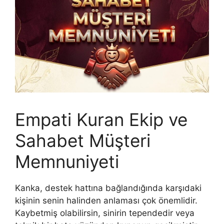
Empati Kuran Ekip ve
Sahabet Müşteri
Memnuniyeti
Kanka, destek hattına bağlandığında karşıdaki
kişinin senin halinden anlaması çok önemlidir.
Kaybetmiş olabilirsin, sinirin tependedir veya