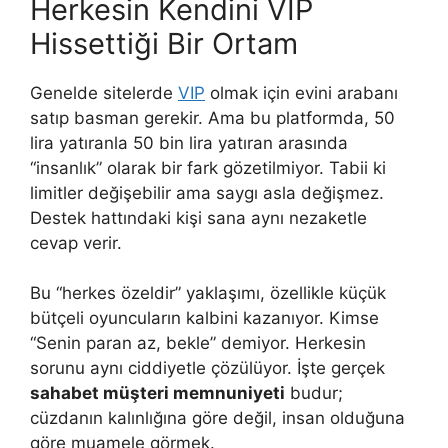
Herkesin Kendini VIP
Hissettiği Bir Ortam
Genelde sitelerde
VIP
olmak için evini arabanı
satıp basman gerekir. Ama bu platformda, 50
lira yatıranla 50 bin lira yatıran arasında
“insanlık” olarak bir fark gözetilmiyor. Tabii ki
limitler değişebilir ama saygı asla değişmez.
Destek hattındaki kişi sana aynı nezaketle
cevap verir.
Bu “herkes özeldir” yaklaşımı, özellikle küçük
bütçeli oyuncuların kalbini kazanıyor. Kimse
“Senin paran az, bekle” demiyor. Herkesin
sorunu aynı ciddiyetle çözülüyor. İşte gerçek
sahabet müşteri memnuniyeti
budur;
cüzdanın kalınlığına göre değil, insan olduğuna
göre muamele görmek.