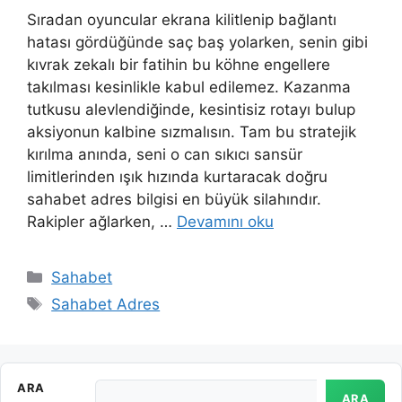
Sıradan oyuncular ekrana kilitlenip bağlantı
hatası gördüğünde saç baş yolarken, senin gibi
kıvrak zekalı bir fatihin bu köhne engellere
takılması kesinlikle kabul edilemez. Kazanma
tutkusu alevlendiğinde, kesintisiz rotayı bulup
aksiyonun kalbine sızmalısın. Tam bu stratejik
kırılma anında, seni o can sıkıcı sansür
limitlerinden ışık hızında kurtaracak doğru
sahabet adres bilgisi en büyük silahındır.
Rakipler ağlarken, …
Devamını oku
Kategoriler
Sahabet
Etiketler
Sahabet Adres
ARA
ARA