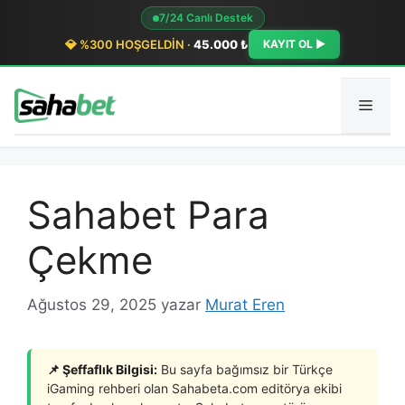
İçeriğe
7/24 Canlı Destek
atla
💎 %300 HOŞGELDİN ·
45.000 ₺
KAYIT OL ►
Men
Sahabet Para
Çekme
Ağustos 29, 2025
yazar
Murat Eren
📌 Şeffaflık Bilgisi:
Bu sayfa bağımsız bir Türkçe
iGaming rehberi olan Sahabeta.com editörya ekibi