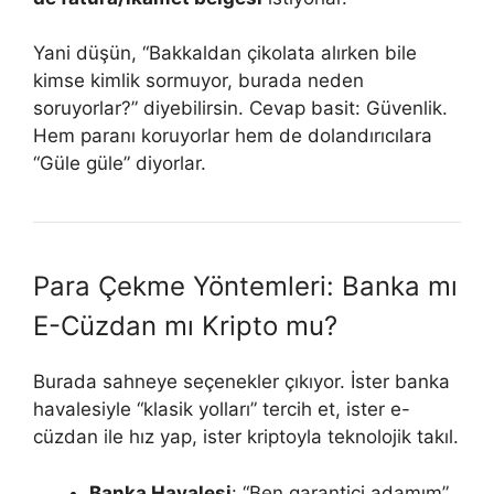
Yani düşün, “Bakkaldan çikolata alırken bile
kimse kimlik sormuyor, burada neden
soruyorlar?” diyebilirsin. Cevap basit: Güvenlik.
Hem paranı koruyorlar hem de dolandırıcılara
“Güle güle” diyorlar.
Para Çekme Yöntemleri: Banka mı
E-Cüzdan mı Kripto mu?
Burada sahneye seçenekler çıkıyor. İster banka
havalesiyle “klasik yolları” tercih et, ister e-
cüzdan ile hız yap, ister kriptoyla teknolojik takıl.
Banka Havalesi
: “Ben garantici adamım”