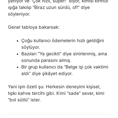
yanıyor ve “Çok hızlı, süper!” diyor, kimisi kırmızı
ışığa takılıp “Biraz uzun sürdü, of!” diye
söyleniyor.
Genel tabloya bakarsak:
Çoğu kullanıcı ödemelerin hızlı geldiğini
söylüyor.
Bazıları “Ya gecikti” diye sinirlenmiş, ama
sonunda parasını almış.
Bir grup kullanıcı da “Belge işi çok vaktimi
aldı” diye şikâyet ediyor.
Yani işin özeti şu: Herkesin deneyimi kişisel,
tıpkı kahve tercihi gibi. Kimi “sade” sever, kimi
“bol sütlü” ister.