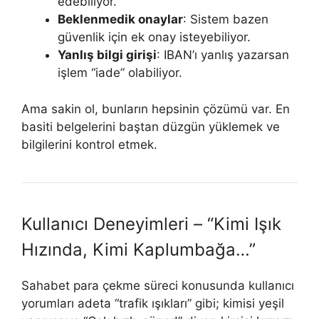
edebiliyor.
Beklenmedik onaylar
: Sistem bazen
güvenlik için ek onay isteyebiliyor.
Yanlış bilgi girişi
: IBAN’ı yanlış yazarsan
işlem “iade” olabiliyor.
Ama sakin ol, bunların hepsinin çözümü var. En
basiti belgelerini baştan düzgün yüklemek ve
bilgilerini kontrol etmek.
Kullanıcı Deneyimleri – “Kimi Işık
Hızında, Kimi Kaplumbağa…”
Sahabet para çekme süreci konusunda kullanıcı
yorumları adeta “trafik ışıkları” gibi; kimisi yeşil