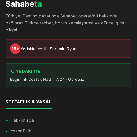
Sahabe
ta
Türkiye iGaming pazarında Sahabet operatörü hakkında
bağımsız Türkçe rehber, bonus karşılaştırma ve güncel giriş
bilgisi.
18+
Yetişkin İçerik · Sorumlu Oyun
📞 YEDAM 115
Bağımlılık Destek Hattı · 7/24 · Ücretsiz
ŞEFFAFLIK & YASAL
Hakkımızda
Yazar Ekibi