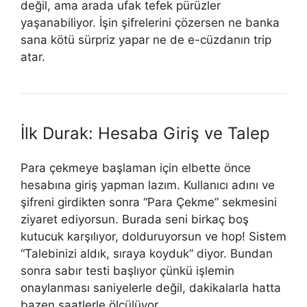
değil, ama arada ufak tefek pürüzler
yaşanabiliyor. İşin şifrelerini çözersen ne banka
sana kötü sürpriz yapar ne de e-cüzdanın trip
atar.
İlk Durak: Hesaba Giriş ve Talep
Para çekmeye başlaman için elbette önce
hesabına giriş yapman lazım. Kullanıcı adını ve
şifreni girdikten sonra “Para Çekme” sekmesini
ziyaret ediyorsun. Burada seni birkaç boş
kutucuk karşılıyor, dolduruyorsun ve hop! Sistem
“Talebinizi aldık, sıraya koyduk” diyor. Bundan
sonra sabır testi başlıyor çünkü işlemin
onaylanması saniyelerle değil, dakikalarla hatta
bazen saatlerle ölçülüyor.