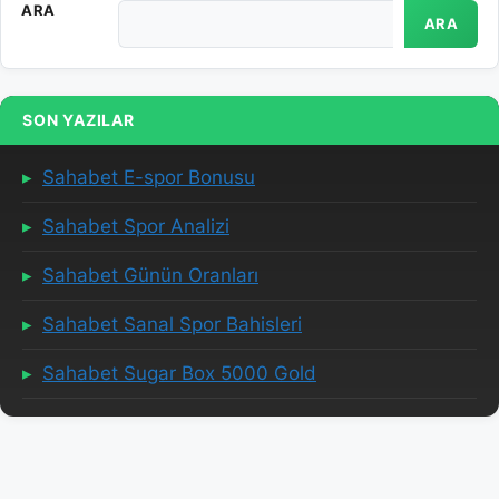
ARA
ARA
SON YAZILAR
Sahabet E-spor Bonusu
Sahabet Spor Analizi
Sahabet Günün Oranları
Sahabet Sanal Spor Bahisleri
Sahabet Sugar Box 5000 Gold