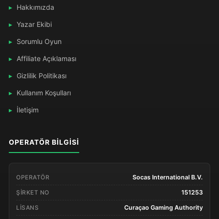
Hakkımızda
Yazar Ekibi
Sorumlu Oyun
Affiliate Açıklaması
Gizlilik Politikası
Kullanım Koşulları
İletişim
OPERATÖR BILGISI
OPERATÖR
Socas International B.V.
ŞIRKET NO
151253
LISANS
Curaçao Gaming Authority