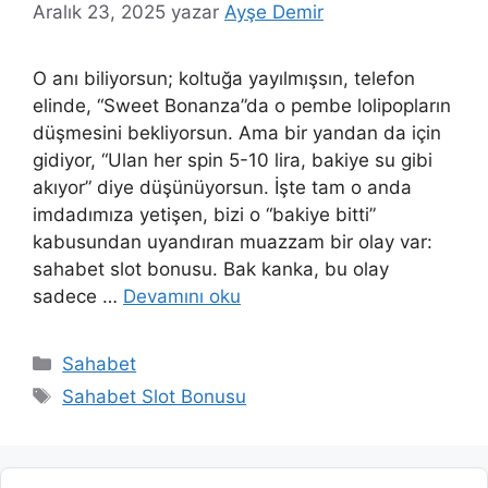
Aralık 23, 2025
yazar
Ayşe Demir
O anı biliyorsun; koltuğa yayılmışsın, telefon
elinde, “Sweet Bonanza”da o pembe lolipopların
düşmesini bekliyorsun. Ama bir yandan da için
gidiyor, “Ulan her spin 5-10 lira, bakiye su gibi
akıyor” diye düşünüyorsun. İşte tam o anda
imdadımıza yetişen, bizi o “bakiye bitti”
kabusundan uyandıran muazzam bir olay var:
sahabet slot bonusu. Bak kanka, bu olay
sadece …
Devamını oku
Kategoriler
Sahabet
Etiketler
Sahabet Slot Bonusu