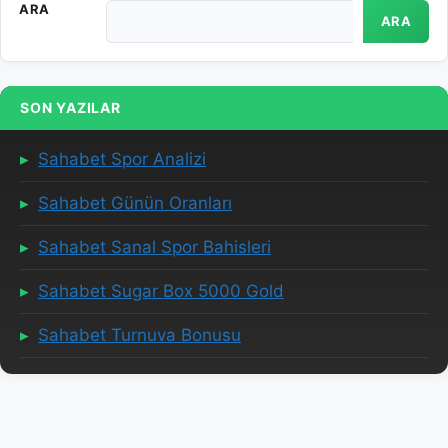
ARA
ARA
SON YAZILAR
Sahabet Spor Analizi
Sahabet Günün Oranları
Sahabet Sanal Spor Bahisleri
Sahabet Sugar Box 5000 Gold
Sahabet Turnuva Bonusu