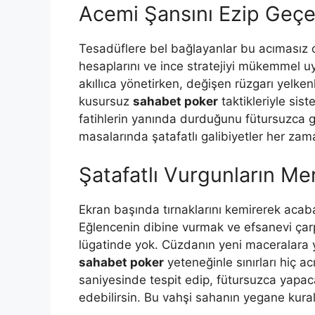
Acemi Şansını Ezip Geç
Tesadüflere bel bağlayanlar bu acımasız or
hesaplarını ve ince stratejiyi mükemmel 
akıllıca yönetirken, değişen rüzgarı yelk
kusursuz
sahabet poker
taktikleriyle sis
fatihlerin yanında durduğunu fütursuzca
masalarında şatafatlı galibiyetler her za
Şatafatlı Vurgunların M
Ekran başında tırnaklarını kemirerek aca
Eğlencenin dibine vurmak ve efsanevi çarp
lügatinde yok. Cüzdanın yeni maceralara 
sahabet poker
yeteneğinle sınırları hiç ac
saniyesinde tespit edip, fütursuzca yapac
edebilirsin. Bu vahşi sahanın yegane kural