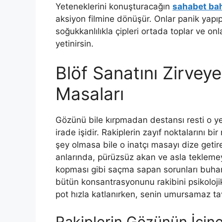
Yeteneklerini konuşturacağın
sahabet bah
aksiyon filmine dönüşür. Onlar panik yapıp
soğukkanlılıkla çipleri ortada toplar ve 
yetinirsin.
Blöf Sanatını Zirvey
Masaları
Gözünü bile kırpmadan destansı resti o ye
irade işidir. Rakiplerin zayıf noktalarını 
şey olmasa bile o inatçı masayı dize getire
anlarında, pürüzsüz akan ve asla teklemeye
kopması gibi saçma sapan sorunları buhar
bütün konsantrasyonunu rakibini psikoloj
pot hızla katlanırken, senin umursamaz tavr
Rakiplerin Gözünün İçin