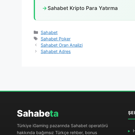
→
Sahabet Kripto Para Yatırma
Kategoriler
Sahabet
Etiketler
Sahabet Poker
Sahabet Oran Analizi
Sahabet Adres
Sahabe
ta
ŞE
Türkiye iGaming pazarında Sahabet operatörü
hakkında bağımsız Türkçe rehber, bonus