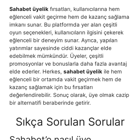
Sahabet üyelik
fırsatları, kullanıcılarına hem
eğlenceli vakit geçirme hem de kazanç sağlama
imkanı sunar. Bu platformda yer alan çeşitli
oyun seçenekleri, kullanıcıların ilgisini çekerek
eğlenceli bir deneyim sunar. Ayrıca, yapılan
yatırımlar sayesinde ciddi kazançlar elde
edebilmek mümkündür. Üyeler, çeşitli
promosyonlar ve bonuslarla daha fazla avantaj
elde ederler. Herkes,
sahabet üyelik
ile hem
eğlenceli bir ortamda vakit geçirmek hem de
kazanç sağlamak için bu fırsatları
değerlendirebilir. Sonuç olarak, üye olmak cazip
bir alternatifi beraberinde getirir.
Sıkça Sorulan Sorular
Sahabet’e nasıl üye