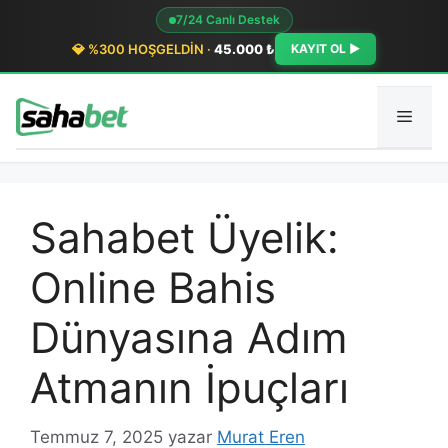
İçeriğe
7/24 Canlı Destek
atla
💎 %300 HOŞGELDİN ·
45.000 ₺
KAYIT OL ►
Men
Sahabet Üyelik:
Online Bahis
Dünyasına Adım
Atmanın İpuçları
Temmuz 7, 2025
yazar
Murat Eren