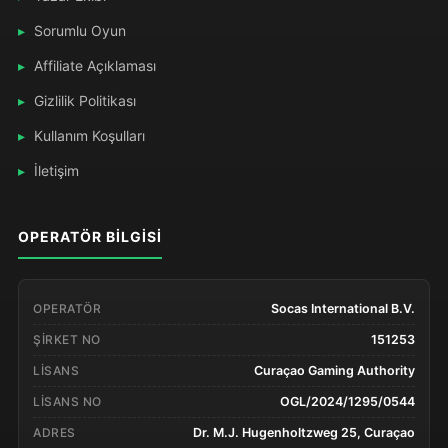
Sorumlu Oyun
Affiliate Açıklaması
Gizlilik Politikası
Kullanım Koşulları
İletişim
OPERATÖR BILGISI
OPERATÖR
Socas International B.V.
ŞIRKET NO
151253
LISANS
Curaçao Gaming Authority
LISANS NO
OGL/2024/1295/0544
ADRES
Dr. M.J. Hugenholtzweg 25, Curaçao