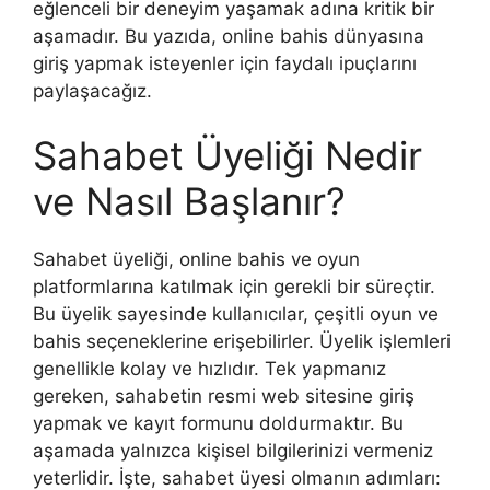
eğlenceli bir deneyim yaşamak adına kritik bir
aşamadır. Bu yazıda, online bahis dünyasına
giriş yapmak isteyenler için faydalı ipuçlarını
paylaşacağız.
Sahabet Üyeliği Nedir
ve Nasıl Başlanır?
Sahabet üyeliği, online bahis ve oyun
platformlarına katılmak için gerekli bir süreçtir.
Bu üyelik sayesinde kullanıcılar, çeşitli oyun ve
bahis seçeneklerine erişebilirler. Üyelik işlemleri
genellikle kolay ve hızlıdır. Tek yapmanız
gereken, sahabetin resmi web sitesine giriş
yapmak ve kayıt formunu doldurmaktır. Bu
aşamada yalnızca kişisel bilgilerinizi vermeniz
yeterlidir. İşte, sahabet üyesi olmanın adımları: