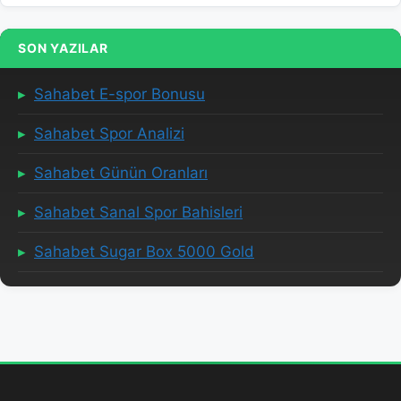
SON YAZILAR
Sahabet E-spor Bonusu
Sahabet Spor Analizi
Sahabet Günün Oranları
Sahabet Sanal Spor Bahisleri
Sahabet Sugar Box 5000 Gold