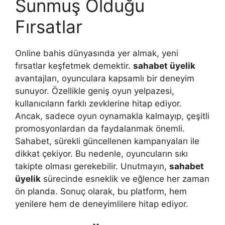
Sunmuş Olduğu
Fırsatlar
Online bahis dünyasında yer almak, yeni
fırsatlar keşfetmek demektir.
sahabet üyelik
avantajları, oyunculara kapsamlı bir deneyim
sunuyor. Özellikle geniş oyun yelpazesi,
kullanıcıların farklı zevklerine hitap ediyor.
Ancak, sadece oyun oynamakla kalmayıp, çeşitli
promosyonlardan da faydalanmak önemli.
Sahabet, sürekli güncellenen kampanyaları ile
dikkat çekiyor. Bu nedenle, oyuncuların sıkı
takipte olması gerekebilir. Unutmayın,
sahabet
üyelik
sürecinde esneklik ve eğlence her zaman
ön planda. Sonuç olarak, bu platform, hem
yenilere hem de deneyimlilere hitap ediyor.