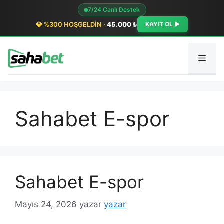
İçeriğe
7/24 Canlı Destek
atla
💎 %300 HOŞGELDİN ·
45.000 ₺
KAYIT OL ►
Men
Sahabet E-spor
Sahabet E-spor
Mayıs 24, 2026
yazar
yazar