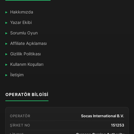
Hakkımızda
Yazar Ekibi
Sorumlu Oyun
Affiliate Açıklaması
Gizlilik Politikası
Kullanım Koşulları
İletişim
OPERATÖR BILGISI
OPERATÖR
Socas International B.V.
ŞIRKET NO
151253