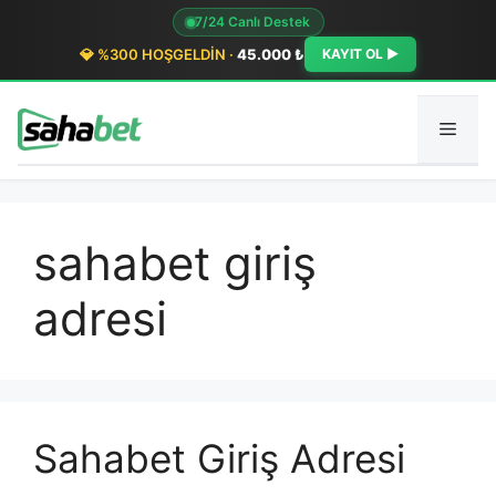
İçeriğe
7/24 Canlı Destek
atla
💎 %300 HOŞGELDİN ·
45.000 ₺
KAYIT OL ►
Men
sahabet giriş
adresi
Sahabet Giriş Adresi