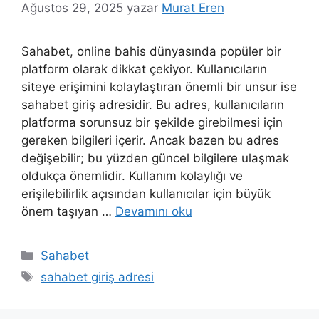
Ağustos 29, 2025
yazar
Murat Eren
Sahabet, online bahis dünyasında popüler bir
platform olarak dikkat çekiyor. Kullanıcıların
siteye erişimini kolaylaştıran önemli bir unsur ise
sahabet giriş adresidir. Bu adres, kullanıcıların
platforma sorunsuz bir şekilde girebilmesi için
gereken bilgileri içerir. Ancak bazen bu adres
değişebilir; bu yüzden güncel bilgilere ulaşmak
oldukça önemlidir. Kullanım kolaylığı ve
erişilebilirlik açısından kullanıcılar için büyük
önem taşıyan …
Devamını oku
Kategoriler
Sahabet
Etiketler
sahabet giriş adresi