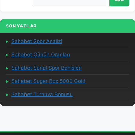
SON YAZILAR
Sahabet Spor Analizi
Sahabet Günün Oranları
Sahabet Sanal Spor Bahisleri
Sahabet Sugar Box 5000 Gold
Sahabet Turnuva Bonusu