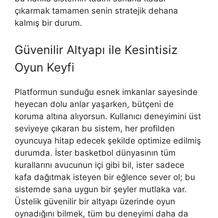
çıkarmak tamamen senin stratejik dehana
kalmış bir durum.
Güvenilir Altyapı ile Kesintisiz
Oyun Keyfi
Platformun sunduğu esnek imkanlar sayesinde
heyecan dolu anlar yaşarken, bütçeni de
koruma altına alıyorsun. Kullanıcı deneyimini üst
seviyeye çıkaran bu sistem, her profilden
oyuncuya hitap edecek şekilde optimize edilmiş
durumda. İster basketbol dünyasının tüm
kurallarını avucunun içi gibi bil, ister sadece
kafa dağıtmak isteyen bir eğlence sever ol; bu
sistemde sana uygun bir şeyler mutlaka var.
Üstelik güvenilir bir altyapı üzerinde oyun
oynadığını bilmek, tüm bu deneyimi daha da