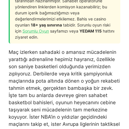
tarafından hazırlanmıştır. Sahabet operatörüne
yönlendiren linklerden komisyon kazanabiliriz; bu
durum içerik bağımsızlığımızı veya
değerlendirmelerimizi etkilemez. Bahis ve casino
oyunları
18+ yaş sınırına
tabidir. Sorunlu oyun riski
için
Sorumlu Oyun
sayfamızı veya
YEDAM 115
hattını
ziyaret edin.
Maç izlerken sahadaki o amansız mücadelenin
yarattığı adrenaline hepimiz hayranız, özellikle
son saniye basketleri olduğunda yerimizden
zıplıyoruz. Derbilerde veya kritik şampiyonluk
maçlarında pota altında dönen o yoğun rekabeti
tahmin etmek, gerçekten bambaşka bir zevk.
İşte tam bu anlarda devreye giren sahabet
basketbol bahisleri, oyunun heyecanını cebine
taşıyarak seni mücadelenin tam merkezine
koyuyor. İster NBA’in o yıldızlar geçidindeki
maçlarını takip et, ister Avrupa liglerinin taktiksel