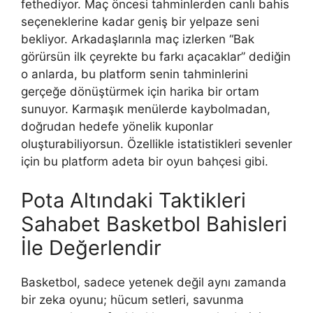
fethediyor. Maç öncesi tahminlerden canlı bahis
seçeneklerine kadar geniş bir yelpaze seni
bekliyor. Arkadaşlarınla maç izlerken “Bak
görürsün ilk çeyrekte bu farkı açacaklar” dediğin
o anlarda, bu platform senin tahminlerini
gerçeğe dönüştürmek için harika bir ortam
sunuyor. Karmaşık menülerde kaybolmadan,
doğrudan hedefe yönelik kuponlar
oluşturabiliyorsun. Özellikle istatistikleri sevenler
için bu platform adeta bir oyun bahçesi gibi.
Pota Altındaki Taktikleri
Sahabet Basketbol Bahisleri
İle Değerlendir
Basketbol, sadece yetenek değil aynı zamanda
bir zeka oyunu; hücum setleri, savunma