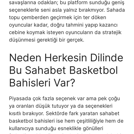
savaşlarına odaklan; bu platform sunduğu geniş
seçeneklerle seni asla yalnız bırakmıyor. Sahada
topu çemberden geçirmek için ter döken
oyuncular kadar, doğru tahmini yapıp kazancı
cebine koymak isteyen oyuncuların da stratejik
düşünmesi gerektiği bir gerçek.
Neden Herkesin Dilinde
Bu Sahabet Basketbol
Bahisleri Var?
Piyasada çok fazla seçenek var ama pek çoğu
ya oranları düşük tutuyor ya da seçenekleri
kısıtlı bırakıyor. Sektörde fark yaratan sahabet
basketbol bahisleri ise hem çeşitliliğiyle hem de
kullanıcıya sunduğu esneklikle gönülleri